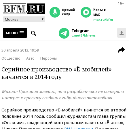
16+
Канал в
прямой
эфир
MAX
Москва
max.ru/bfm
Telegram
МЕНЮ
t.me/BFMnews
30 апреля 2013, 19:59
Общество
Авто
Персоны
Серийное производство «Ё-мобилей»
начнется в 2014 году
Михаил Прохоров заверил, что разработчики не потеряли
интерес к проекту создания гибридного автомобиля
Серийное производство «Ё-мобилей» начнется во второй
половине 2014 года, сообщил журналистам глава группы
«Онэксим», владеющей контрольным пакетом «Ё-авто»,
Михаил Прохоров, передает
РИА Новости
. По словам