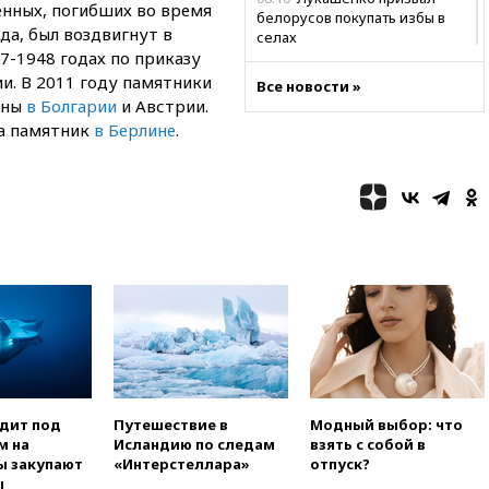
енных, погибших во время
белорусов покупать избы в
да, был воздвигнут в
селах
7-1948 годах по приказу
07:30
Нигерия стала
и. В 2011 году памятники
Все новости »
крупнейшим поставщиком
ены
в Болгарии
и Австрии.
авиатоплива в Европу
ла памятник
в Берлине
.
06:30
США и Колумбия
обсуждают координацию
усилий против наркотрафика
05:30
ВМС Испании усилили
присутствие в Сеуте на фоне
миграционного кризиса
03:30
В Минстрое сравнили
качество жилья в Нью-Йорке и
России
02:30
Трамп попросил
отпустить его с круглого стола
в Госдепе, чтобы «вести
войну»
одит под
Путешествие в
Модный выбор: что
м на
Исландию по следам
взять с собой в
01:35
Мигрант погиб при
ы закупают
«Интерстеллара»
отпуск?
попытке попасть из Марокко в
ы