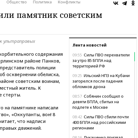
я
Общество
Политика
Конфликты
нили памятник советским
ук ультраправых
Лента новостей
корбительного содержания
09:55
Силы ПВО перехватили
ерлинском районе Панков,
за утро 85 БПЛА над
территорией РФ
представитель полиции
 об осквернении обелиска,
09:25
Ильский НПЗ на Кубани
айоне советским воинам,
загорелся после падения
обломков дрона
естный житель. К
 стерты.
08:57
Собянин сообщил о
девяти БПЛА, сбитых на
то на памятнике написали
подлете к Москве
тво», «Оккупанты, вон! 8
08:42
Силы ПВО сбили почти
читает, что надписи
400 БПЛА над российскими
правых движений.
регионами
08:16
Лукашенко призвал