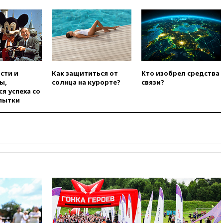
Сеуту на параплане
00:30
FT: ЕС не готов принять в
блок Украину из-за уровня
коррупции
вчера, 23:35
Лукашенко
объяснил экономическую
выгоду безвизового режима с
сти и
Как защититься от
Кто изобрел средства
ЕС
ы,
солнца на курорте?
связи?
я успеха со
вчера, 22:59
На башню
пытки
ресторана «Армения» в
Москве вернут утраченную
скульптуру балерины
вчера, 22:45
Литовец
протаранил погранпункт при
попытке попасть в Россию
вчера, 22:28
Бессент
анонсировал скорое
соглашение о прекращении
огня США и Ирана
вчера, 22:15
Три человека
получили ножевые ранения