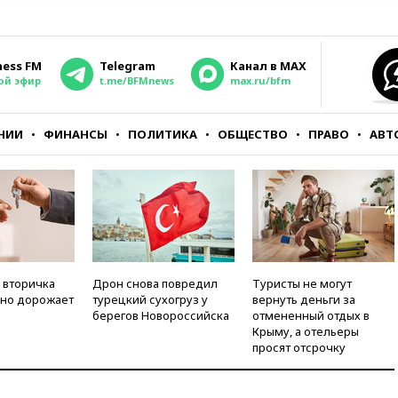
ness FM
Telegram
Канал в MAX
ой эфир
t.me/BFMnews
max.ru/bfm
НИИ
ФИНАНСЫ
ПОЛИТИКА
ОБЩЕСТВО
ПРАВО
АВТ
 вторичка
Дрон снова повредил
Туристы не могут
но дорожает
турецкий сухогруз у
вернуть деньги за
берегов Новороссийска
отмененный отдых в
Крыму, а отельеры
просят отсрочку