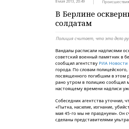
8 мая 2013, 20:49
Происшестви
В Берлине осквер
солдатам
Полиция считает, что это дело р
Вандалы расписали надписями ос
советский военный памятник в б
сообщил агентству
РИА Новости
города. По словам полицейского,
посвященного погибшим в этом р
рано утром в полицию сообщил м
настоящему времени надписи уже
Собеседник агентства уточнил, ч
«Пытка, насилие, изгнание, убийс
мая 45-го мы не празднуем». Он с
сделаны представителями ультра