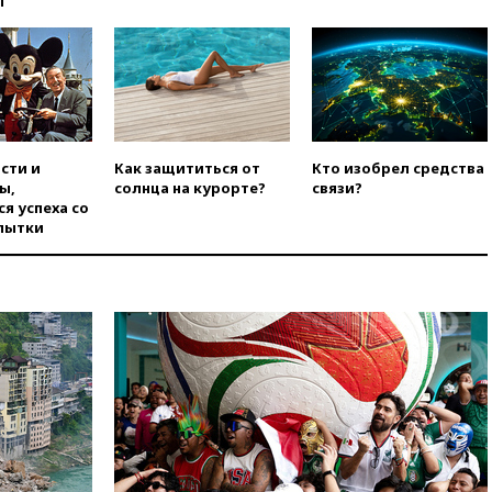
ы
Украины с Польшей скопилось
свыше 6,5 тысячи грузовиков
вчера, 20:53
Швыдкой:
«Интервидение» точно
пройдет в 2026 году
вчера, 20:45
ПВО за день
сбила еще 75 украинских
сти и
Как защититься от
Кто изобрел средства
беспилотников над Россией
ы,
солнца на курорте?
связи?
вчера, 20:35
Велосипедист
я успеха со
погиб при атаке FPV-дрона в
пытки
Белгородской области
вчера, 20:30
Лидию Невзорову
заочно арестовали по делу о
финансировании
экстремизма
вчера, 20:20
Суд США
постановил остановить
строительство бального зала в
Белом доме
вчера, 20:15
Сенат США
одобрил ужесточение