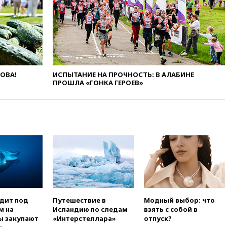
при нападении в Чехии
вчера, 22:00
Путин поручил
выделить средства на новые
РЛС для Белгородской
области
вчера, 21:56
The Atlantic: Маск
ЛОВА!
ИСПЫТАНИЕ НА ПРОЧНОСТЬ: В АЛАБИНЕ
отказал Украине в
ПРОШЛА «ГОНКА ГЕРОЕВ»
использовании Starlink для
атак вглубь РФ
вчера, 21:35
После пожара на
складе в Брянске возбудили
уголовное дело
вчера, 21:26
Лидеры сборной
РФ по гимнастике получили
официальный отказ в визах от
Хорватии
вчера, 21:15
Пентагон
опубликовал 16 новых видео с
одит под
Путешествие в
Модный выбор: что
НЛО
м на
Исландию по следам
взять с собой в
ы закупают
«Интерстеллара»
отпуск?
вчера, 21:00
На границе