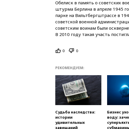
Обелиск в память о советских во
штурма Берлина в апреле 1945 го
парке на Вильтбергштрассе в 194
советской военной администраци
советским воинам были оскверн
В 2010 году такая участь постиг
0
0
РЕКОМЕНДУЕМ:
Судьба наследства:
Бизнес ух
истории
воду: заче
удивительных
суперъяхт
завещаний
субмарин