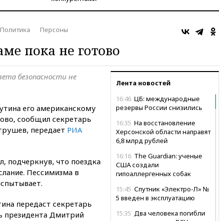
Политика
Персоны
ме пока не готово
вета безопасности не
Лента новостей
16:46
ЦБ: международные
утина его американскому
резервы России снизились
тово, сообщил секретарь
16:35
На восстановление
трушев, передает
РИА
Херсонской области направят
6,8 млрд рублей
16:16
The Guardian: ученые
л, подчеркнув, что поездка
США создали
слание. Пессимизма в
гипоаллергенных собак
испытывает.
15:45
Спутник «Электро-Л» №
5 введен в эксплуатацию
тина передаст секретарь
15:35
Два человека погибли
рь президента Дмитрий