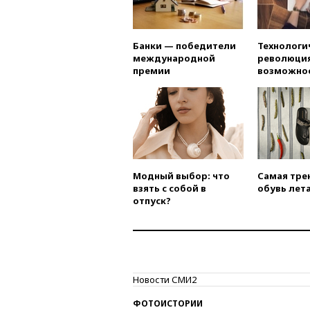
Банки — победители
Технологи
международной
революция
премии
возможно
Модный выбор: что
Самая тре
взять с собой в
обувь лета
отпуск?
Новости СМИ2
ФОТОИСТОРИИ