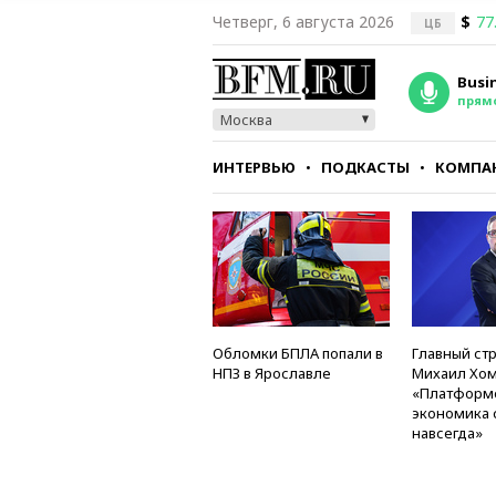
Четверг, 6 августа 2026
$
77
ЦБ
Busi
прям
Москва
ИНТЕРВЬЮ
ПОДКАСТЫ
КОМПА
СТИЛЬ
ТЕСТЫ
Обломки БПЛА попали в
Главный стр
НПЗ в Ярославле
Михаил Хом
«Платформ
экономика 
навсегда»