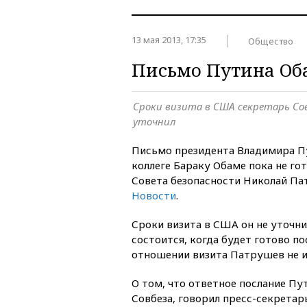
13 мая 2013, 17:35
Общество
Письмо Путина Оба
Сроки визита в США секретарь Со
уточнил
Письмо президента Владимира П
коллеге Бараку Обаме пока не го
Совета безопасности Николай Па
Новости
.
Сроки визита в США он не уточни
состоится, когда будет готово по
отношении визита Патрушев не 
О том, что ответное послание Пу
Совбеза, говорил пресс-секрета