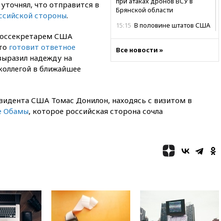
при атаках дронов ВСУ в
уточнял, что отправится в
Брянской области
оссийской стороны
.
15:15
В половине штатов США
зафиксирована вспышка
 госсекретарем США
сальмонеллеза
что
готовит ответное
Все новости »
выразил надежду на
14:57
Жара в Европе может
нанести ущерб экономике в
коллегой в ближайшее
размере €800 млрд
14:49
Пентагон озаботился
зидента США Томас Донилон, находясь с визитом в
критикой Трампа по поводу
дефицита боеприпасов
е Обамы
, которое российская сторона сочла
14:40
В Германии задержан
украинец за шпионаж на
оборонном предприятии
14:21
АТОР сообщила о
снижении цен на авиабилеты
в России
14:19
Масштабный сбой
произошел в рунете
14:14
«Ведомости»: Озон банк