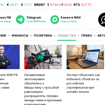
.96
€
88.91
¥
11.51
BRENT
$
83.89
/ ₽
6540
RTS
827.75
ness FM
Telegram
Канал в MAX
ой эфир
t.me/BFMnews
max.ru/bfm
НИИ
ФИНАНСЫ
ПОЛИТИКА
ОБЩЕСТВО
ПРАВО
АВТ
атег ВЭБ.РФ
Независимые
Эксперт объяснил, как
ич:
автозаправки
избежать сбоев из-за
енная
обратились к
российских
с нами
Мишустину с просьбой
сертификатов при
равномерно
онлайн-оплате
распределять топливо
между ними и крупными
конкурентами