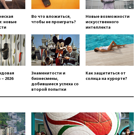
России
11:37
В Ярославской области
ческая
Во что вложиться,
Новые возможности
обломки БПЛА упали в
: новые
чтобы не проиграть?
искусственного
резервуары НПЗ
сти
интеллекта
11:19
МИД России ответил на
критику мэра Хиросимы в
годовщину ядерной
бомбардировки
10:57
Оверчук заявил о
сокращении товарооборота
России и Армении на две
ндовая
Знаменитости и
Как защититься от
трети
 – 2026
бизнесмены,
солнца на курорте?
добившиеся успеха со
10:54
Президент ФИФА
второй попытки
Джанни Инфантино сумел
сохранить пост
10:38
Роскачество нашло
кишечную палочку в бургерах
пяти популярных сетей
фастфуда
10:19
СКР рассматривает три