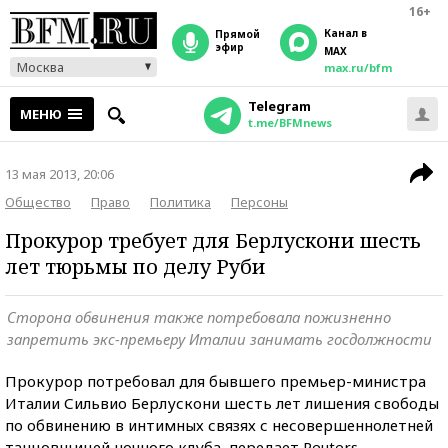
16+
Канал в
прямой
эфир
MAX
Москва
max.ru/bfm
Telegram
МЕНЮ
t.me/BFMnews
13 мая 2013, 20:06
Общество
Право
Политика
Персоны
Прокурор требует для Берлускони шесть
лет тюрьмы по делу Руби
Сторона обвинения также потребовала пожизненно
запретить экс-премьеру Италии занимать госдолжности
Прокурор потребовал для бывшего премьер-министра
Италии Сильвио Берлускони шесть лет лишения свободы
по обвинению в интимных связях с несовершеннолетней
танцовщицей ночного клуба, передает Reuters.