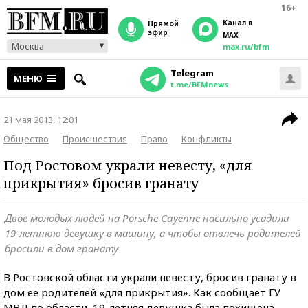
16+
Канал в
прямой
эфир
MAX
Москва
max.ru/bfm
Telegram
МЕНЮ
t.me/BFMnews
21 мая 2013, 12:01
Общество
Происшествия
Право
Конфликты
Под Ростовом украли невесту, «для
прикрытия» бросив гранату
Двое молодых людей на Porsche Cayenne насильно усадили
19-летнюю девушку в машину, а чтобы отвлечь родителей
бросили в дом гранату
В Ростовской области украли невесту, бросив гранату в
дом ее родителей «для прикрытия». Как сообщает ГУ
МВД по области, 19-летняя девушка была похищена