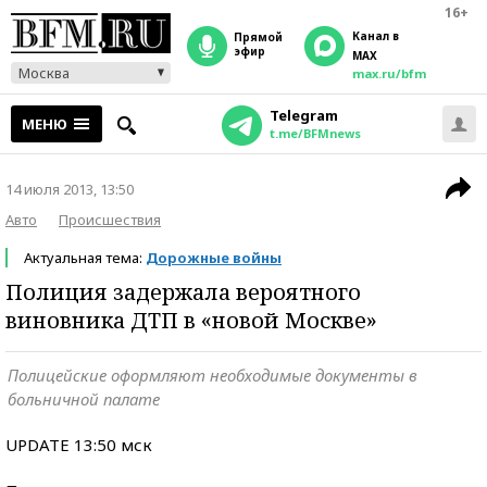
16+
Канал в
прямой
эфир
MAX
Москва
max.ru/bfm
Telegram
МЕНЮ
t.me/BFMnews
14 июля 2013, 13:50
Авто
Происшествия
Актуальная тема:
Дорожные войны
Полиция задержала вероятного
виновника ДТП в «новой Москве»
Полицейские оформляют необходимые документы в
больничной палате
UPDATE 13:50 мск