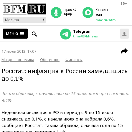
16+
Канал в
прямой
эфир
MAX
Москва
max.ru/bfm
Telegram
МЕНЮ
t.me/BFMnews
17 июля 2013, 17:07
Макроэкономика
Общество
Финансы
Росстат: инфляция в России замедлилась
до 0,1%
Таким образом, с начала года по 15 июля рост цен составил
4,1%
Недельная инфляция в РФ в период с 9 по 15 июля
снизилась до 0,1%, с начала июля она набрала 0,6%,
сообщает Росстат. Таким образом, с начала года по 15
июля рост цен составил 4,1%.