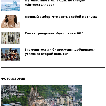
Путешествие в Исландию по следам
«Интерстеллара»
Модный выбор: что взять с собой в отпуск?
Самая трендовая обувь лета – 2026
Знаменитости и бизнесмены, добившиеся
успеха со второй попытки
Как защититься от солнца на курорте?
ФОТОИСТОРИИ
Кто изобрел средства связи?