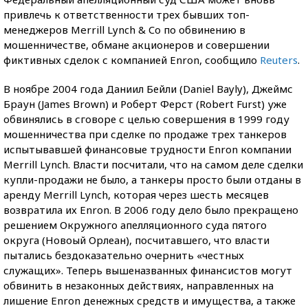
привлечь к ответственности трех бывших топ-
менеджеров Merrill Lynch & Co по обвинению в
мошенничестве, обмане акционеров и совершении
фиктивных сделок с компанией Enron, сообщило
Reuters
.
В ноябре 2004 года Даниил Бейли (Daniel Bayly), Джеймс
Браун (James Brown) и Роберт Ферст (Robert Furst) уже
обвинялись в сговоре с целью совершения в 1999 году
мошенничества при сделке по продаже трех танкеров
испытывавшей финансовые трудности Enron компании
Merrill Lynch. Власти посчитали, что на самом деле сделки
купли-продажи не было, а танкеры просто были отданы в
аренду Merrill Lynch, которая через шесть месяцев
возвратила их Enron. В 2006 году дело было прекращено
решением Окружного апелляционного суда пятого
округа (Новоый Орлеан), посчитавшего, что власти
пытались бездоказательно очернить «честных
служащих». Теперь вышеназванных финансистов могут
обвинить в незаконных действиях, направленных на
лишение Enron денежных средств и имущества, а также