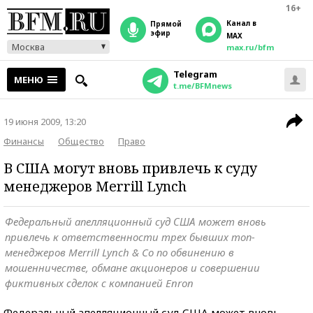
16+
Канал в
прямой
эфир
MAX
Москва
max.ru/bfm
Telegram
МЕНЮ
t.me/BFMnews
19 июня 2009, 13:20
Финансы
Общество
Право
В США могут вновь привлечь к суду
менеджеров Merrill Lynch
Федеральный апелляционный суд США может вновь
привлечь к ответственности трех бывших топ-
менеджеров Merrill Lynch & Co по обвинению в
мошенничестве, обмане акционеров и совершении
фиктивных сделок с компанией Enron
Федеральный апелляционный суд США может вновь