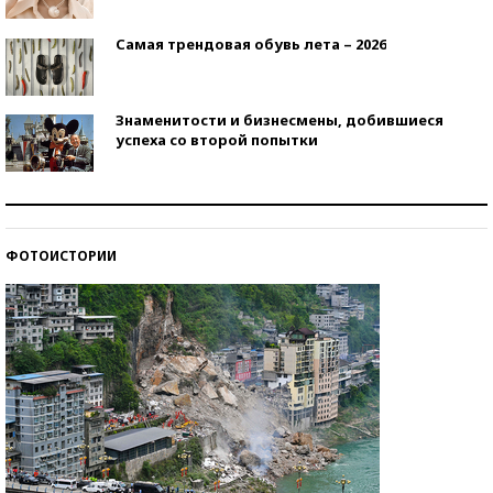
Самая трендовая обувь лета – 2026
Знаменитости и бизнесмены, добившиеся
успеха со второй попытки
Как защититься от солнца на курорте?
ФОТОИСТОРИИ
Кто изобрел средства связи?