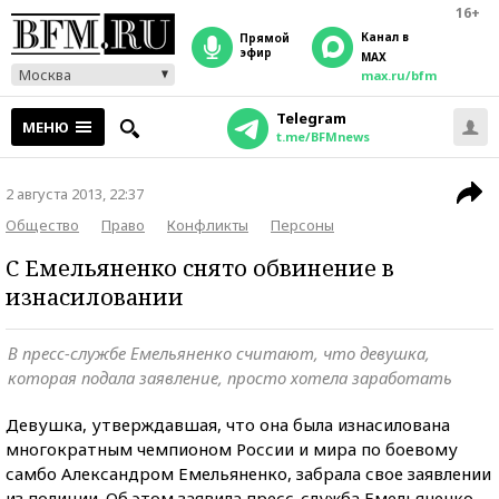
16+
Канал в
прямой
эфир
MAX
Москва
max.ru/bfm
Telegram
МЕНЮ
t.me/BFMnews
2 августа 2013, 22:37
Общество
Право
Конфликты
Персоны
С Емельяненко снято обвинение в
изнасиловании
В пресс-службе Емельяненко считают, что девушка,
которая подала заявление, просто хотела заработать
Девушка, утверждавшая, что она была изнасилована
многократным чемпионом России и мира по боевому
самбо Александром Емельяненко, забрала свое заявлении
из полиции. Об этом заявила пресс-служба Емельяненко.