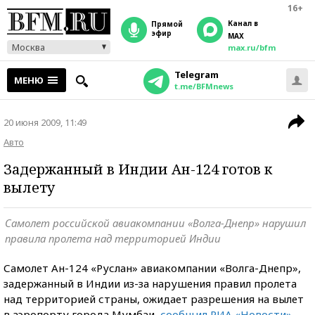
16+
Канал в
прямой
эфир
MAX
Москва
max.ru/bfm
Telegram
МЕНЮ
t.me/BFMnews
20 июня 2009, 11:49
Авто
Задержанный в Индии Ан-124 готов к
вылету
Самолет российской авиакомпании «Волга-Днепр» нарушил
правила пролета над территорией Индии
Самолет Ан-124 «Руслан» авиакомпании «Волга-Днепр»,
задержанный в Индии из-за нарушения правил пролета
над территорией страны, ожидает разрешения на вылет
в аэропорту города Мумбаи,
сообщил РИА «Новости»