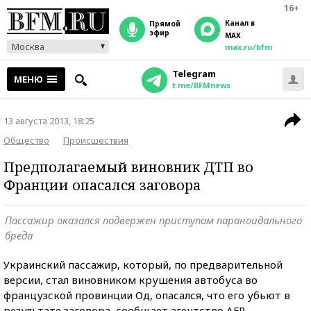
16+
Канал в
прямой
эфир
MAX
Москва
max.ru/bfm
Telegram
МЕНЮ
t.me/BFMnews
13 августа 2013, 18:25
Общество
Происшествия
Предполагаемый виновник ДТП во
Франции опасался заговора
Пассажир оказался подвержен приступам параноидального
бреда
Украинский пассажир, который, по предварительной
версии, стал виновником крушения автобуса во
французской провинции Од, опасался, что его убьют в
результате заговора, сообщает агентство AFP.