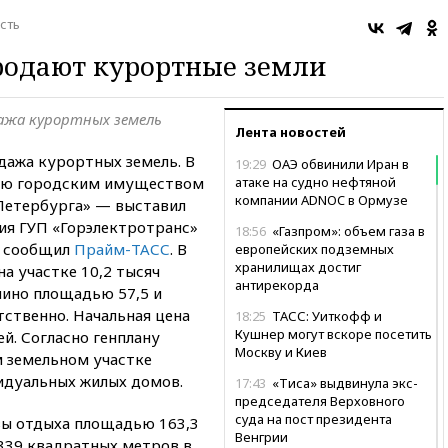
сть
родают курортные земли
ажа курортных земель
Лента новостей
дажа курортных земель. В
19:29
ОАЭ обвинили Иран в
нию городским имуществом
атаке на судно нефтяной
компании ADNOC в Ормузе
Петербурга» — выставил
ия ГУП «Горэлектротранс»
18:56
«Газпром»: объем газа в
, сообщил
Прайм-ТАСС
. В
европейских подземных
хранилищах достиг
а участке 10,2 тысяч
антирекорда
пино площадью 57,5 и
тственно. Начальная цена
18:25
ТАСС: Уиткофф и
Кушнер могут вскоре посетить
ей. Согласно генплану
Москву и Киев
м земельном участке
идуальных жилых домов.
17:43
«Тиса» выдвинула экс-
председателя Верховного
суда на пост президента
азы отдыха площадью 163,3
Венгрии
6339 квадратных метров в