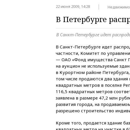
22 июня 2009, 14:28
Недвижимо
В Петербурге расп
В Санкт-Петербурге идет распрод
В Санкт-Петербурге идет распро
частности, Комитет по управле
— ОАО «Фонд имущества Санкт 
на аукцион не используемые здан
в Курортном районе Петербурга
том числе продаются два здания н
квадратных метров в поселке Ре
116,5 квадратных метров соотве
заявлена в размере 47,2 млн рубл
развития города, на продаваемо
разрешено строительство индив
Кроме того, продается здание б
квадратных метра на участке в 