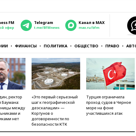
ness FM
Telegram
Канал в MAX
ой эфир
t.me/BFMnews
max.ru/bfm
НИИ
ФИНАНСЫ
ПОЛИТИКА
ОБЩЕСТВО
ПРАВО
АВТ
дин, ректор
«Это первый серьезный
Турция ограничила
 Баумана:
шаг к географической
проход судов в Черное
зницы между
деэскалации» —
море на фоне
ьниками и
Кортунов о
участившихся атак
иками нет
договоренности по
безопасности КТК