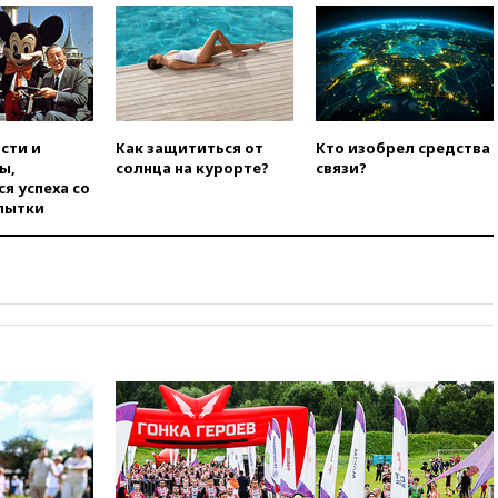
итальянских туристов
12:27
Возгорание на Ильском
НПЗ, вызванное атакой БПЛА,
потушили
11:47
Суд оставил под
арестом Rolls-Royce блогера
сти и
Как защититься от
Кто изобрел средства
Лерчек
ы,
солнца на курорте?
связи?
я успеха со
11:07
При столкновении
пытки
катера и лодки под Самарой
погибли два человека
10:27
Движение по трассе
«Новороссия» восстановлено
09:55
Силы ПВО перехватили
за утро 85 БПЛА над
территорией РФ
09:25
Ильский НПЗ на Кубани
загорелся после падения
обломков дрона
08:57
Собянин сообщил о
девяти БПЛА, сбитых на