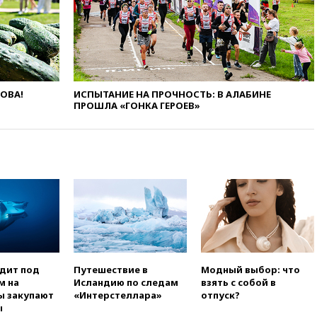
подлете к Москве
08:42
Силы ПВО сбили почти
400 БПЛА над российскими
регионами
08:16
Лукашенко призвал
белорусов покупать избы в
ЛОВА!
ИСПЫТАНИЕ НА ПРОЧНОСТЬ: В АЛАБИНЕ
селах
ПРОШЛА «ГОНКА ГЕРОЕВ»
07:30
Нигерия стала
крупнейшим поставщиком
авиатоплива в Европу
06:30
США и Колумбия
обсуждают координацию
усилий против наркотрафика
05:30
ВМС Испании усилили
присутствие в Сеуте на фоне
миграционного кризиса
03:30
В Минстрое сравнили
одит под
Путешествие в
Модный выбор: что
качество жилья в Нью-Йорке и
м на
Исландию по следам
взять с собой в
России
ы закупают
«Интерстеллара»
отпуск?
ы
02:30
Трамп попросил