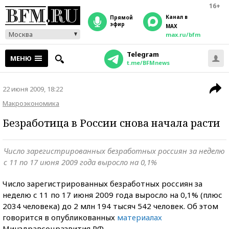
16+
Канал в
прямой
эфир
MAX
Москва
max.ru/bfm
Telegram
МЕНЮ
t.me/BFMnews
22 июня 2009, 18:22
Макроэкономика
Безработица в России снова начала расти
Число зарегистрированных безработных россиян за неделю
с 11 по 17 июня 2009 года выросло на 0,1%
Число зарегистрированных безработных россиян за
неделю с 11 по 17 июня 2009 года выросло на 0,1% (плюс
2034 человека) до 2 млн 194 тысяч 542 человек. Об этом
говорится в опубликованных
материалах
Минздравсоцразвития РФ.