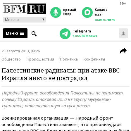
16+
Канал в
прямой
эфир
MAX
Москва
max.ru/bfm
Telegram
МЕНЮ
t.me/BFMnews
23 августа 2013, 09:26
Общество
Происшествия
Политика
Конфликты
Палестинские радикалы: при атаке ВВС
Израиля никто не пострадал
Народный фронт освобождения Палестины не понимает,
почему Израиль атаковал их, а не группу мусульман-
суннитов, ответственную за пуск ракет
Военизированная организация — Народный фронт
освобождения Палестины заявляет, что при авиаударе
израильских ВВС по Ливану никто не пострадал и не было