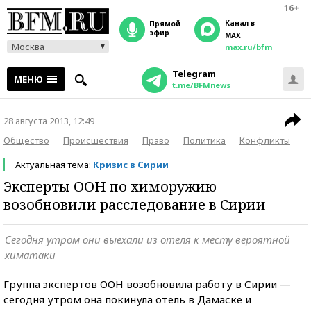
16+
Канал в
прямой
эфир
MAX
Москва
max.ru/bfm
Telegram
МЕНЮ
t.me/BFMnews
28 августа 2013, 12:49
Общество
Происшествия
Право
Политика
Конфликты
Актуальная тема:
Кризис в Сирии
Эксперты ООН по химоружию
возобновили расследование в Сирии
Сегодня утром они выехали из отеля к месту вероятной
химатаки
Группа экспертов ООН возобновила работу в Сирии —
сегодня утром она покинула отель в Дамаске и