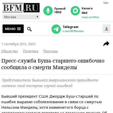
16+
Канал в
прямой
эфир
MAX
Москва
max.ru/bfm
Telegram
МЕНЮ
t.me/BFMnews
1 сентября 2013, 20:01
Общество
Политика
Персоны
Пресс-служба Буша-старшего ошибочно
сообщила о смерти Манделы
Представители бывшего американского президента
назвали свой поступок глупой ошибкой
Бывший президент США Джордж Буш-старший по
ошибке выразил соболезнования в связи со смертью
Нельсона Манделы, хотя знаменитого борца с
апартеидом сегодня перевели на домашнее лечение. Об