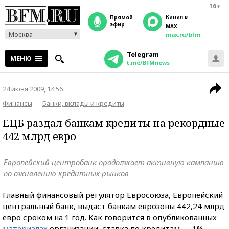
16+
Канал в
прямой
эфир
MAX
Москва
max.ru/bfm
Telegram
МЕНЮ
t.me/BFMnews
24 июня 2009, 14:56
Финансы
Банки, вклады и кредиты
ЕЦБ раздал банкам кредиты на рекордные
442 млрд евро
Европейский центробанк продолжает активную кампанию
по оживлению кредитных рынков
Главный финансовый регулятор Евросоюза, Европейский
центральный банк, выдаст банкам еврозоны 442,24 млрд
евро сроком на 1 год. Как говорится в опубликованных
материалах
организации, ставка по кредитам — 1%