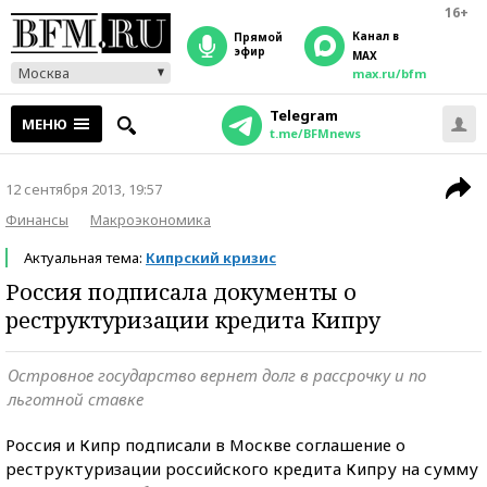
16+
Канал в
прямой
эфир
MAX
Москва
max.ru/bfm
Telegram
МЕНЮ
t.me/BFMnews
12 сентября 2013, 19:57
Финансы
Макроэкономика
Актуальная тема:
Кипрский кризис
Россия подписала документы о
реструктуризации кредита Кипру
Островное государство вернет долг в рассрочку и по
льготной ставке
Россия и Кипр подписали в Москве соглашение о
реструктуризации российского кредита Кипру на сумму