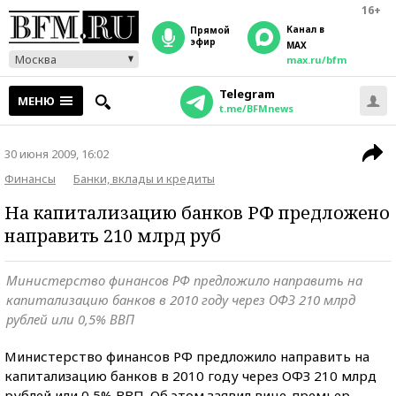
16+
Канал в
прямой
эфир
MAX
Москва
max.ru/bfm
Telegram
МЕНЮ
t.me/BFMnews
30 июня 2009, 16:02
Финансы
Банки, вклады и кредиты
На капитализацию банков РФ предложено
направить 210 млрд руб
Министерство финансов РФ предложило направить на
капитализацию банков в 2010 году через ОФЗ 210 млрд
рублей или 0,5% ВВП
Министерство финансов РФ предложило направить на
капитализацию банков в 2010 году через ОФЗ 210 млрд
рублей или 0,5% ВВП. Об этом заявил вице-премьер,