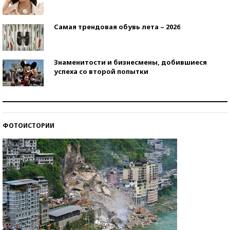
Самая трендовая обувь лета – 2026
Знаменитости и бизнесмены, добившиеся
успеха со второй попытки
Как защититься от солнца на курорте?
ФОТОИСТОРИИ
Кто изобрел средства связи?