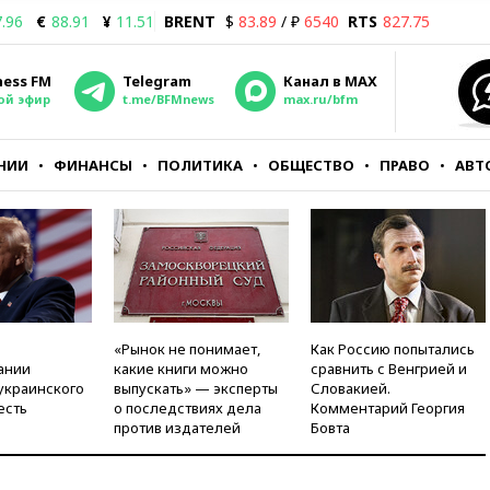
.96
€
88.91
¥
11.51
BRENT
$
83.89
/ ₽
6540
RTS
827.75
ness FM
Telegram
Канал в MAX
ой эфир
t.me/BFMnews
max.ru/bfm
НИИ
ФИНАНСЫ
ПОЛИТИКА
ОБЩЕСТВО
ПРАВО
АВТ
«Рынок не понимает,
Как Россию попытались
ании
какие книги можно
сравнить с Венгрией и
украинского
выпускать» — эксперты
Словакией.
есть
о последствиях дела
Комментарий Георгия
против издателей
Бовта