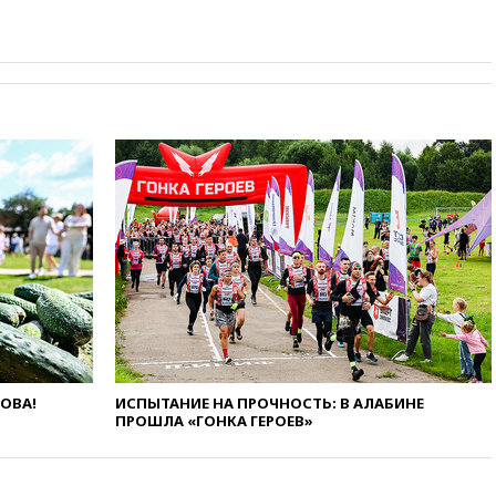
09:06
Гендиректора
удмуртской «Ижавиа»
попросили уволиться
08:51
Осужденный в России
американец Гилман
находится при смерти
08:22
В Екатеринбурге
атакован склад Wildberries
07:52
В Таиланде ученик
устроил стрельбу в школе:
есть жертвы
07:00
Лесной пожар в 30
километрах от Ванкувера
привел к эвакуации жителей
06:00
Суд обязал Meta
выплатить $567 млн по делу о
ЛОВА!
ИСПЫТАНИЕ НА ПРОЧНОСТЬ: В АЛАБИНЕ
вреде психическому
ПРОШЛА «ГОНКА ГЕРОЕВ»
здоровью детей
05:51
Трамп подписал указ
против «родильного туризма»