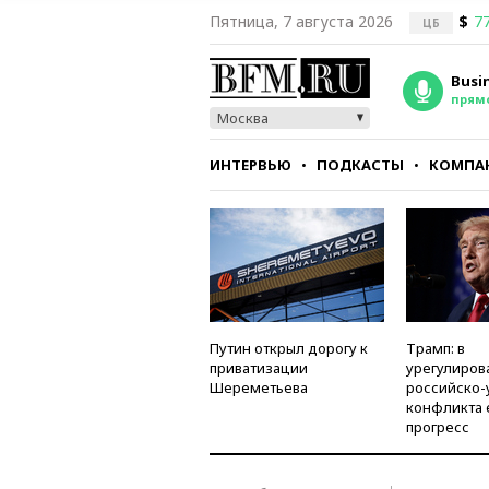
Пятница, 7 августа 2026
$
77
ЦБ
Busi
прям
Москва
ИНТЕРВЬЮ
ПОДКАСТЫ
КОМПА
СТИЛЬ
ТЕСТЫ
Путин открыл дорогу к
Трамп: в
приватизации
урегулиров
Шереметьева
российско-
конфликта 
прогресс