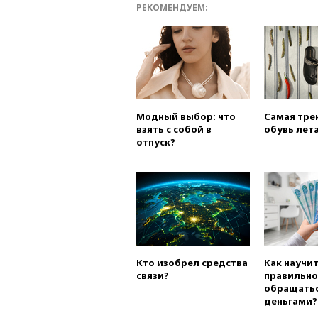
РЕКОМЕНДУЕМ:
Модный выбор: что
Самая тре
взять с собой в
обувь лета
отпуск?
Кто изобрел средства
Как научи
связи?
правильно
обращатьс
деньгами?