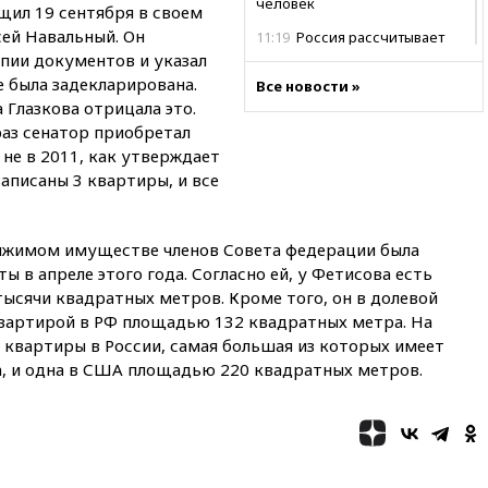
человек
бщил 19 сентября в своем
сей Навальный. Он
11:19
Россия рассчитывает
заключить безвизовые
пии документов и указал
соглашения с Индонезией и
е была задекларирована.
Все новости »
Малайзией
Глазкова отрицала это.
11:04
«Ведомости»: на партию
раз сенатор приобретал
«Яблоко» ополчились
 не в 2011, как утверждает
конкуренты
записаны 3 квартиры, и все
10:59
Торговые центры и кафе
в России могут обязать
раздавать питьевую воду
жимом имуществе членов Совета федерации была
бесплатно
ы в апреле этого года. Согласно ей, у Фетисова есть
10:41
Бывшая глава брокера
ысячи квадратных метров. Кроме того, он в долевой
Mind Money Юлия Хандошко
квартирой в РФ площадью 132 квадратных метра. На
признала свою вину
 квартиры в России, самая большая из которых имеет
, и одна в США площадью 220 квадратных метров.
10:41
Пашинян: Армения
понимает невозможность
одновременного членства в
ЕС и ЕАЭС
10:21
ФСБ задержала более
20 сотрудников пунктов