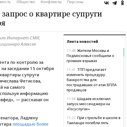
мость
Общество
Конфликты
Персоны
 запрос о квартире супруги
ря
ило Интернет-СМИ,
Лента новостей
иционера Алексея
11:48
Жители Москвы и
Подмосковья сообщили о
громких взрывах
ента по контролю за
 на заседании 15 октября
11:41
ТПП предлагает
 квартиры супруги
изменить процедуру
банкротства для
Вячеслава Фетисова,
пострадавших от атак БПЛА
й на самого
продавцов
 используя информацию
11:38
Шадаев исключил
овфед», — рассказал он
запуск мессенджера на
«Госуслугах»
сенатора, Ладлену
11:22
При стрельбе в школе в
Таиланде погибли пять
артира
площадью более