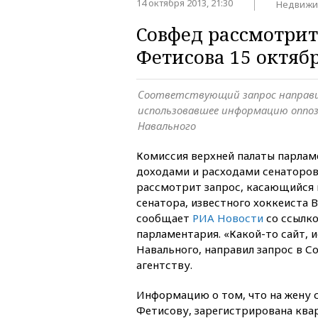
14 октября 2013, 21:30
Недвижи
Совфед рассмотрит
Фетисова 15 октяб
Соответствующий запрос направ
использовавшее информацию оппоз
Навального
Комиссия верхней палаты парлам
доходами и расходами сенаторов
рассмотрит запрос, касающийся
сенатора, известного хоккеиста 
сообщает
РИА Новости
со ссылко
парламентария. «Какой-то сайт,
Навального, направил запрос в С
агентству.
Информацию о том, что на жену 
Фетисову, зарегистрирована кв