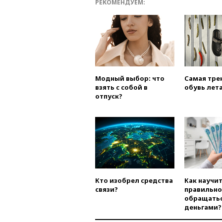
РЕКОМЕНДУЕМ:
Модный выбор: что
Самая тре
взять с собой в
обувь лета
отпуск?
Кто изобрел средства
Как научи
связи?
правильно
обращатьс
деньгами?