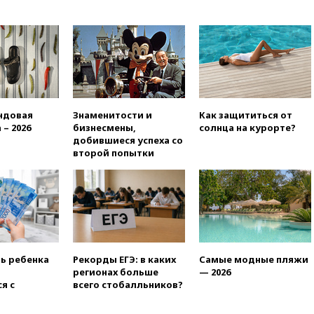
в США
04:00
Суд взыскал почти 5 млн
рублей в пользу семьи
отравившегося в детсаду
мальчика
03:00
МИД РФ: попытки Запада
рассорить Россию и Казахстан
обречены на провал
ндовая
Знаменитости и
Как защититься от
 – 2026
бизнесмены,
солнца на курорте?
02:00
Ни один водоем Англии
добившиеся успеха со
не соответствует нормам
второй попытки
химической безопасности
01:00
Трамп: США сами
нуждаются в дальнобойных
ракетах и системах Patriot
00:01
Трамп заявил о
необходимости пополнения
арсенала США
ть ребенка
Рекорды ЕГЭ: в каких
Самые модные пляжи
регионах больше
— 2026
вчера, 23:28
Слуцкий призвал
я с
всего стобалльников?
признать «Яблоко»
нежелательной организацией