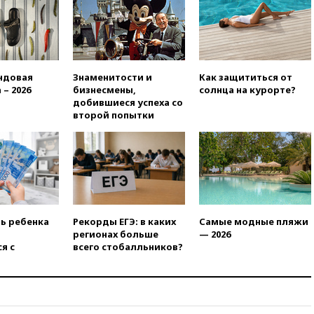
14:49
Пентагон озаботился
критикой Трампа по поводу
дефицита боеприпасов
14:40
В Германии задержан
украинец за шпионаж на
ндовая
Знаменитости и
Как защититься от
оборонном предприятии
 – 2026
бизнесмены,
солнца на курорте?
14:21
АТОР сообщила о
добившиеся успеха со
снижении цен на авиабилеты
второй попытки
в России
14:19
Масштабный сбой
произошел в рунете
14:14
«Ведомости»: Озон банк
не пострадает от британских
санкций
ть ребенка
Рекорды ЕГЭ: в каких
Самые модные пляжи
13:58
Медведев назвал
регионах больше
— 2026
Японию вассалом США
я с
всего стобалльников?
13:45
В Петербурге достроили
новый тоннель зеленой ветки
метро
13:38
В эфире «Радиостанции