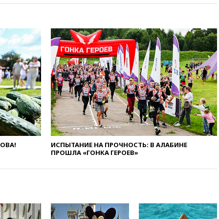
Судного дня» прозвучали три
сообщения
13:29
Восемь человек
пострадали при наезде
автомобиля на толпу в Омске
13:19
WP: Трамп определился
со своим преемником
13:13
СК возбудил дело по
факту гибели женщины и
ребенка в Раменском
12:57
В Луганске при ракетном
ударе ВСУ по складу
пострадали пять человек
ЛОВА!
ИСПЫТАНИЕ НА ПРОЧНОСТЬ: В АЛАБИНЕ
12:44
МВД: число
ПРОШЛА «ГОНКА ГЕРОЕВ»
преступлений, связанных с
отмыванием денег, достигло
рекордного показателя
12:40
В Подмосковье
женщина и трехлетний
ребенок погибли при падении