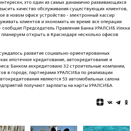
нтересен, это один из самых динамично развивающихся
16:46
ЦБ: международные
овысить качество обслуживания существующих клиентов,
резервы России снизились
ное в новом офисе устройство - электронный кассир
уживать клиентов и экономить их время: все операции
16:35
На восстановление
Херсонской области направят
 – сообщил Председатель Правления Банка УРАЛСИБ Илкка
6,8 млрд рублей
ы планируем открыть в Краснодаре несколько офисов
16:16
The Guardian: ученые
США создали
гипоаллергенных собак
бсуждалось развитие социально-ориентированных
 как ипотечное кредитование, автокредитование и
15:45
Спутник «Электро-Л» №
еса: Банком аккредитовано 32 строительные компании,
5 введен в эксплуатацию
ов в городе, партнерами УРАЛСИБа по реализации
15:35
Два человека погибли
автокредитования являются 53 автомобильных салона
при атаках дронов ВСУ в
редприятий получают зарплаты на карты УРАЛСИБА.
Брянской области
15:15
В половине штатов США
зафиксирована вспышка
сальмонеллеза
14:57
Жара в Европе может
нанести ущерб экономике в
размере €800 млрд