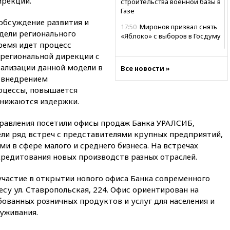
ирекций.
строительства военной базы в
Газе
обсуждение развития и
17:50
Миронов призвал снять
дели регионального
«Яблоко» с выборов в Госдуму
ремя идет процесс
17:45
Правительство получит
региональной дирекции с
«золотую акцию» в
еализации данной модели в
Все новости »
управлении аэропортом
е внедрением
Шереметьево
оцессы, повышается
17:35
Шесть человек
снижаются издержки.
пострадали при ударе ВСУ по
автобусу в Запорожской
Правления посетили офисы продаж Банка УРАЛСИБ,
области
ли ряд встреч с представителями крупных предприятий,
17:25
В аэропортах Сочи и
 в сфере малого и среднего бизнеса. На встречах
Геленджика сняты
кредитования новых производств разных отраслей.
ограничения
17:17
Власти РФ помогут
участие в открытии нового офиса Банка современного
пострадавшему от атак на
су ул. Ставропольская, 224. Офис ориентирован на
склады Wildberries бизнесу
ованных розничных продуктов и услуг для населения и
16:55
Экс-директору Popcorn
уживания.
Books запросили четыре года
условно