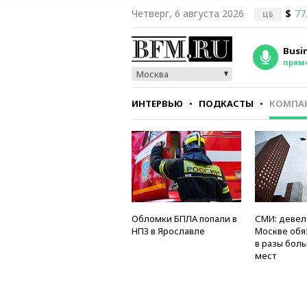
Четверг, 6 августа 2026
$
77
ЦБ
Busi
прям
Москва
ИНТЕРВЬЮ
ПОДКАСТЫ
КОМПА
СТИЛЬ
ТЕСТЫ
Обломки БПЛА попали в
СМИ: девел
НПЗ в Ярославле
Москве обя
в разы бол
мест