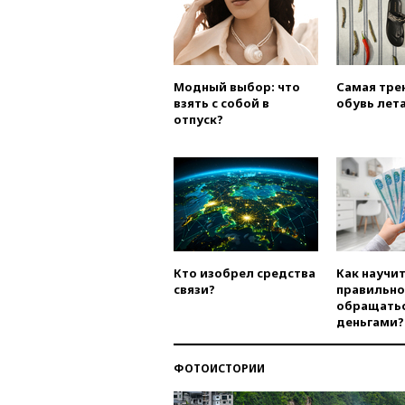
Модный выбор: что
Самая тре
взять с собой в
обувь лета
отпуск?
Кто изобрел средства
Как научи
связи?
правильно
обращатьс
деньгами?
ФОТОИСТОРИИ