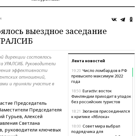
и
оялось выездное заседание
УРАЛСИБ
ой дирекции состоялось
Лента новостей
ка УРАЛСИБ. Руководители
шения эффективности
19:20
Число ломбардов в РФ
превысило максимум 2022
лиентских отношений,
года
ми и приняли участие в
18:50
Euractiv: восток
Финляндии приходит в упадок
без российских туристов
частие Председатель
 Заместители Председателя
18:21
Зюганов присоединился
ий Гурьев, Алексей
к критике «Яблока»
авления Светлана
18:00
Совет мира выбрал
в, руководители ключевых
подрядчика для