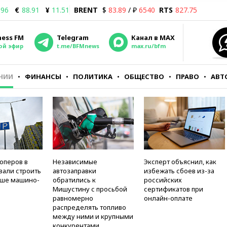
.96
€
88.91
¥
11.51
BRENT
$
83.89
/ ₽
6540
RTS
827.75
ness FM
Telegram
Канал в MAX
ой эфир
t.me/BFMnews
max.ru/bfm
НИИ
ФИНАНСЫ
ПОЛИТИКА
ОБЩЕСТВО
ПРАВО
АВТ
оперов в
Независимые
Эксперт объяснил, как
зали строить
автозаправки
избежать сбоев из-за
ьше машино-
обратились к
российских
Мишустину с просьбой
сертификатов при
равномерно
онлайн-оплате
распределять топливо
между ними и крупными
конкурентами