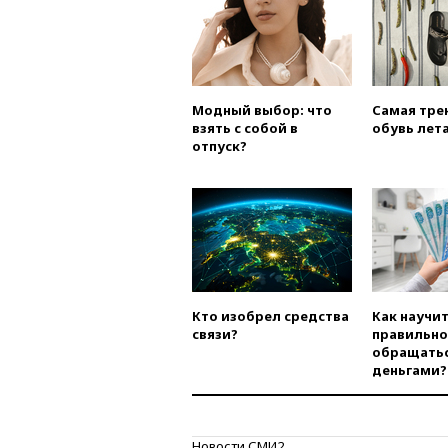
Модный выбор: что
Самая тре
взять с собой в
обувь лета
отпуск?
Кто изобрел средства
Как научи
связи?
правильно
обращатьс
деньгами?
Новости СМИ2