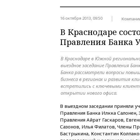
16 октября 2013, 09:50
Компани
В Краснодаре сост
Правления Банка 
В Краснодаре в Южной региональн
выездное заседание Правления Бан
Банка рассмотрели вопросы повы
бизнеса в регионах и развития к
встретились с ключевыми клиента
открытии нового офиса.
В выездном заседании приняли у
Правления Банка Илкка Салонен,
Правления Айрат Гаскаров, Евген
Сазонов, Илья Филатов, Члены Пр
Бастрыкина, Константин Колпако