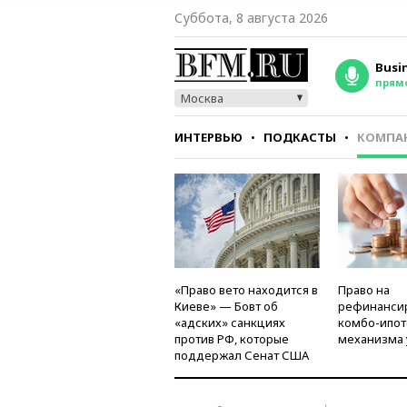
Суббота, 8 августа 2026
Busi
прям
Москва
ИНТЕРВЬЮ
ПОДКАСТЫ
КОМПА
СТИЛЬ
ТЕСТЫ
«Право вето находится в
Право на
Киеве» — Бовт об
рефинанси
«адских» санкциях
комбо-ипот
против РФ, которые
механизма 
поддержал Сенат США