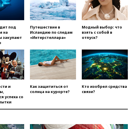
нейтральный статус
фигуристкам Валиевой и
Трусовой
вчера, 19:35
Зеленский
впервые совершил
одит под
Путешествие в
Модный выбор: что
официальный визит в Сербию
м на
Исландию по следам
взять с собой в
ы закупают
«Интерстеллара»
отпуск?
вчера, 19:19
Россиянка
ы
погибла во Французских
Альпах
вчера, 19:00
Открытое
горение на складе в Брянске
ликвидировано
вчера, 18:55
Минобороны
отчиталось об ударах по двум
сти и
Как защититься от
Кто изобрел средства
украинским сухогрузам в
ы,
солнца на курорте?
связи?
Черном море
я успеха со
пытки
вчера, 18:47
Школьники из РФ
стали абсолютными
чемпионами на олимпиаде по
ИИ
вчера, 18:39
Два человека