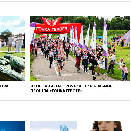
беспилотников над Россией
вчера, 20:35
Велосипедист
погиб при атаке FPV-дрона в
Белгородской области
вчера, 20:30
Лидию Невзорову
заочно арестовали по делу о
финансировании
экстремизма
вчера, 20:20
Суд США
постановил остановить
строительство бального зала в
Белом доме
вчера, 20:15
Сенат США
одобрил ужесточение
ЛОВА!
ИСПЫТАНИЕ НА ПРОЧНОСТЬ: В АЛАБИНЕ
санкций против России и
ПРОШЛА «ГОНКА ГЕРОЕВ»
Ирана
вчера, 20:00
СК возбудил дело
против журналистки Катерины
Гордеевой о фейках о ВС
России
вчера, 19:45
ISU предоставил