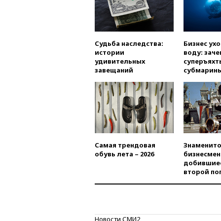
Судьба наследства:
Бизнес ух
истории
воду: заче
удивительных
суперъяхт
завещаний
субмарин
Самая трендовая
Знаменито
обувь лета – 2026
бизнесмен
добившиес
второй по
Новости СМИ2