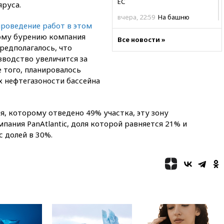
ЕС
яруса.
вчера, 22:59
На башню
проведение работ в этом
ресторана «Армения» в
Москве вернут утраченную
ному бурению компания
Все новости »
скульптуру балерины
редполагалось, что
зводство увеличится за
вчера, 22:45
Литовец
протаранил погранпункт при
 того, планировалось
попытке попасть в Россию
х нефтегазоности бассейна
вчера, 22:28
Бессент
анонсировал скорое
соглашение о прекращении
, которому отведено 49% участка, эту зону
огня США и Ирана
ания PanAtlantic, доля которой равняется 21% и
с долей в 30%.
вчера, 22:15
Три человека
получили ножевые ранения
при нападении в Чехии
вчера, 22:00
Путин поручил
выделить средства на новые
РЛС для Белгородской
области
вчера, 21:56
The Atlantic: Маск
отказал Украине в