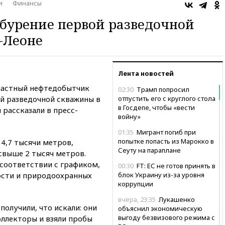
и
Финансы
бурение первой разведочной
-Леоне
Лента новостей
частный нефтедобытчик
02:30
Трамп попросил
ой разведочной скважины в
отпустить его с круглого стола
в Госдепе, чтобы «вести
 рассказали в пресс-
войну»
01:35
Мигрант погиб при
попытке попасть из Марокко в
4,7 тысячи метров,
Сеуту на параплане
свыше 2 тысяч метров.
 соответствии с графиком,
00:30
FT: ЕС не готов принять в
ости и природоохранных
блок Украину из-за уровня
коррупции
вчера, 23:35
Лукашенко
получили, что искали: они
объяснил экономическую
выгоду безвизового режима с
ллекторы и взяли пробы