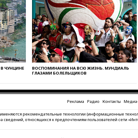
погибли в результате удара
ВСУ по многоэтажке в Керчи
вчера, 18:25
Беспилотник
атаковал турецкий сухогруз у
побережья Новороссийска
вчера, 18:18
Товарооборот
Китая и России вырос в этом
году более чем на четверть
вчера, 17:55
Мужчина получил
ранения при атаке дрона на
В ЧУНЦИНЕ
ВОСПОМИНАНИЯ НА ВСЮ ЖИЗНЬ. МУНДИАЛЬ
Белгородскую область
ГЛАЗАМИ БОЛЕЛЬЩИКОВ
вчера, 17:48
Bloomberg:
авиакомпании США обязали
проверить самолеты Boeing на
наличие трещин
Реклама
Радио
Контакты
Медиа-
вчера, 17:35
В Казани
пятилетний ребенок погиб при
рименяются рекомендательные технологии (информационные техно
падении из окна десятого
за сведений, относящихся к предпочтениям пользователей сети «Ин
этажа
вчера, 17:17
Bloomberg: