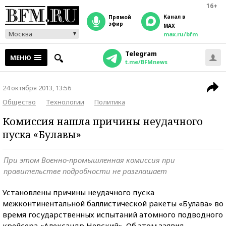
16+
Канал в
прямой
эфир
MAX
Москва
max.ru/bfm
Telegram
МЕНЮ
t.me/BFMnews
24 октября 2013, 13:56
Общество
Технологии
Политика
Комиссия нашла причины неудачного
пуска «Булавы»
При этом Военно-промышленная комиссия при
правительстве подробности не разглашает
Установлены причины неудачного пуска
межконтинентальной баллистической ракеты «Булава» во
время государственных испытаний атомного подводного
крейсера «Александр Невский». Об этом заявил