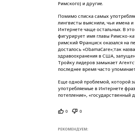
Римского) и другие.
Помимо списка самых употребляе
лингвисты выяснили, чьи имена и
Интернете чаще остальных. В это
фигурирует имя главы Римско-ка
римский Франциск оказался на п
досталось «ObamaCare»;так назв
здравоохранения в США, запущенн
Тройку лидеров замыкает Агентс
последнее время часто упоминает
Еще одной проблемой, которой з
употребляемые в Интернете фраз
потепление», «государственный д
0
0
РЕКОМЕНДУЕМ: