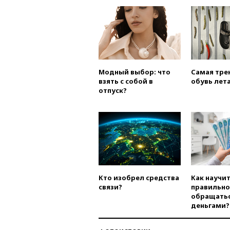
Модный выбор: что
Самая тре
взять с собой в
обувь лета
отпуск?
Кто изобрел средства
Как научи
связи?
правильно
обращатьс
деньгами?