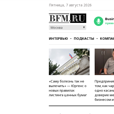
Пятница, 7 августа 2026
Busi
прям
Москва
ИНТЕРВЬЮ
ПОДКАСТЫ
КОМПА
СТИЛЬ
ТЕСТЫ
«Саму болезнь так не
Предприни
вылечить» — Юргенс о
том, как ча
новых правилах
одно касан
листинга ценных бумаг
доверие м
бизнесом и