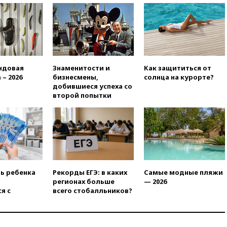
громких взрывах
11:41
ТПП предлагает
изменить процедуру
банкротства для
пострадавших от атак БПЛА
продавцов
ндовая
Знаменитости и
Как защититься от
11:38
Шадаев исключил
 – 2026
бизнесмены,
солнца на курорте?
запуск мессенджера на
добившиеся успеха со
«Госуслугах»
второй попытки
11:22
При стрельбе в школе в
Таиланде погибли пять
человек
11:19
Россия рассчитывает
заключить безвизовые
соглашения с Индонезией и
Малайзией
ть ребенка
Рекорды ЕГЭ: в каких
Самые модные пляжи
регионах больше
— 2026
11:04
«Ведомости»: на партию
я с
всего стобалльников?
«Яблоко» ополчились
конкуренты
10:59
Торговые центры и кафе