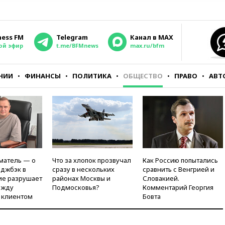
ness FM
Telegram
Канал в MAX
ой эфир
t.me/BFMnews
max.ru/bfm
НИИ
ФИНАНСЫ
ПОЛИТИКА
ОБЩЕСТВО
ПРАВО
АВТ
матель — о
Что за хлопок прозвучал
Как Россию попытались
рджбэк в
сразу в нескольких
сравнить с Венгрией и
ие разрушает
районах Москвы и
Словакией.
ежду
Подмосковья?
Комментарий Георгия
 клиентом
Бовта