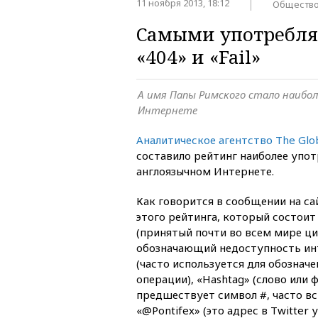
11 ноября 2013, 18:12
Обществ
Самыми употребля
«404» и «Fail»
А имя Папы Римского стало наибо
Интернете
Аналитическое агентство The Glob
составило рейтинг наиболее упот
англоязычном Интернете.
Как говорится в сообщении на са
этого рейтинга, который состоит 
(принятый почти во всем мире ц
обозначающий недоступность инт
(часто используется для обознач
операции), «Hashtag» (слово или 
предшествует символ #, часто вст
«@Pontifex» (это адрес в Twitter