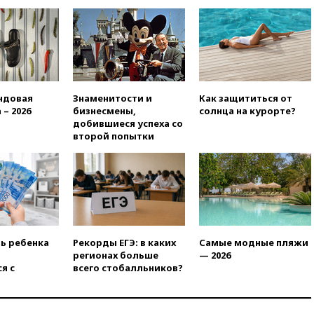
09:49
WSJ: Трамп «сходит с
ума» из-за сообщений в СМИ
об истощении боеприпасов у
США
09:36
Исландия и Черногория
в 2028 году могут войти в
ндовая
Знаменитости и
Как защититься от
состав Евросоюза
 – 2026
бизнесмены,
солнца на курорте?
добившиеся успеха со
09:18
Пашинян сообщил о
второй попытки
приверженности Армении
основополагающим
принципам ЕАЭС
09:06
Гендиректора
удмуртской «Ижавиа»
попросили уволиться
08:51
Осужденный в России
ть ребенка
Рекорды ЕГЭ: в каких
Самые модные пляжи
американец Гилман
регионах больше
— 2026
находится при смерти
я с
всего стобалльников?
08:22
В Екатеринбурге
атакован склад Wildberries
07:52
В Таиланде ученик