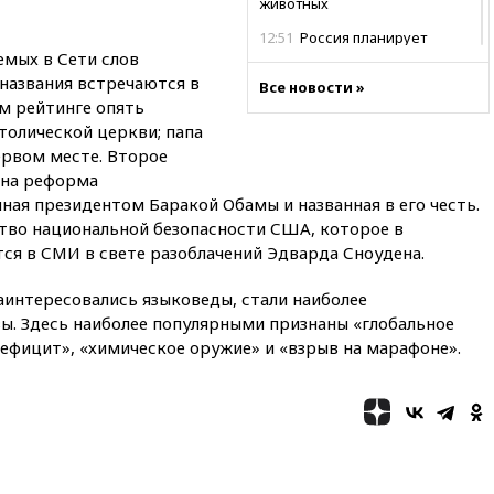
животных
12:51
Россия планирует
мых в Сети слов
запустить групповые
безвизовые турпоездки для
 названия встречаются в
Все новости »
Вьетнама
м рейтинге опять
толической церкви; папа
12:36
Экспорт растворимого
кофе из России достиг
ервом месте. Второе
рекордных показателей
ана реформа
ая президентом Баракой Обамы и названная в его честь.
12:30
Российские войска
взяли под контроль село
тво национальной безопасности США, которое в
Анискино в Харьковской
ся в СМИ в свете разоблачений Эдварда Сноудена.
области
аинтересовались языковеды, стали наиболее
12:15
Минцифры РФ не
планирует вводить
ы. Здесь наиболее популярными признаны «глобальное
ограничения на доступ детей
ефицит», «химическое оружие» и «взрыв на марафоне».
в соцсети
11:58
Резаи: Иран не допустит
открытия второго маршрута в
Ормузском проливе
11:48
Жители Москвы и
Подмосковья сообщили о