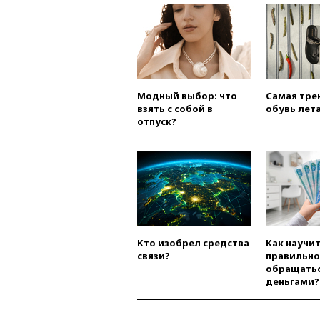
Модный выбор: что
Самая тре
взять с собой в
обувь лета
отпуск?
Кто изобрел средства
Как научи
связи?
правильно
обращатьс
деньгами?