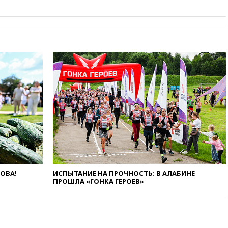
в России могут обязать
раздавать питьевую воду
бесплатно
10:41
Бывшая глава брокера
Mind Money Юлия Хандошко
признала свою вину
10:41
Пашинян: Армения
понимает невозможность
одновременного членства в
ЕС и ЕАЭС
10:21
ФСБ задержала более
20 сотрудников пунктов
обмена криптовалюты в
«Москве-Сити»
10:13
Минтранс предлагает
тратить средства дорожных
ЛОВА!
ИСПЫТАНИЕ НА ПРОЧНОСТЬ: В АЛАБИНЕ
фондов на защиту трасс от
ПРОШЛА «ГОНКА ГЕРОЕВ»
БПЛА
09:56
Хакеры нашли
документы об ударах ВСУ по
нефтяным терминалам в
России