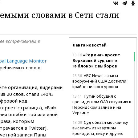
о
емыми словами в Сети стали
лее встречаемым в
Лента новостей
13:16
«Родина» просит
al Language Monitor
Верховный суд снять
«Яблоко» с выборов
ребляемых слов в
13:36
ABC News: запасы
вооружений США достигли
крайне низкого уровня
йте организации, лидерами
из 20 слов, стали «404»
13:11
Путин обсудил с
ифровой код,
президентом ОАЭ ситуацию в
ернет-страницы), «Fail»
Персидском заливе и на
Украине
ения ошибки той или иной
фраза, которым
13:09
Суд обязал москвичку
речается в Twitter),
выселить из квартиры
крокодила, лису и других
 учетной записи Папы