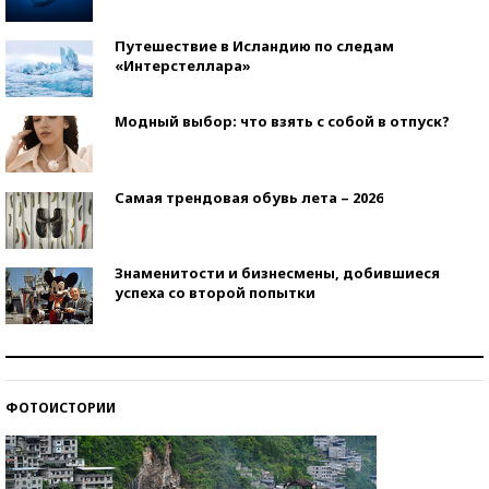
Путешествие в Исландию по следам
«Интерстеллара»
Модный выбор: что взять с собой в отпуск?
Самая трендовая обувь лета – 2026
Знаменитости и бизнесмены, добившиеся
успеха со второй попытки
Как защититься от солнца на курорте?
ФОТОИСТОРИИ
Кто изобрел средства связи?