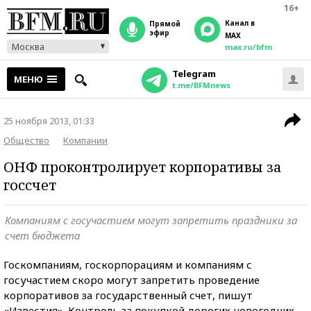
16+
Канал в
прямой
эфир
MAX
Москва
max.ru/bfm
Telegram
МЕНЮ
t.me/BFMnews
25 ноября 2013, 01:33
Общество
Компании
ОНФ проконтролирует корпоративы за
госсчет
Компаниям с госучастием могут запретить праздники за
счет бюджета
Госкомпаниям, госкорпорациям и компаниям с
госучастием скоро могут запретить проведение
корпоративов за государственный счет, пишут
«Известия». Контроль за покупкой дорогих новогодних