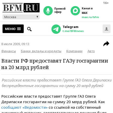
16+
Канал в
прямой
эфир
MAX
Москва
max.ru/bfm
Telegram
МЕНЮ
t.me/BFMnews
8 июля 2009, 09:13
Финансы
Банки, вклады и кредиты
Компании
Авто
Власти РФ предоставят ГАЗу госгарантии
на 20 млрд рублей
Российские власти предоставят Группе ГАЗ Олега Дерипаски
беспрецедентные госгарантии на сумму 20 млрд рублей
Российские власти предоставят Группе ГАЗ Олега
Дерипаски госгарантии на сумму 20 млрд рублей. Как
сообщают «Ведомости»
со ссылкой на собственный
анонимный источник, соответствующее решение было