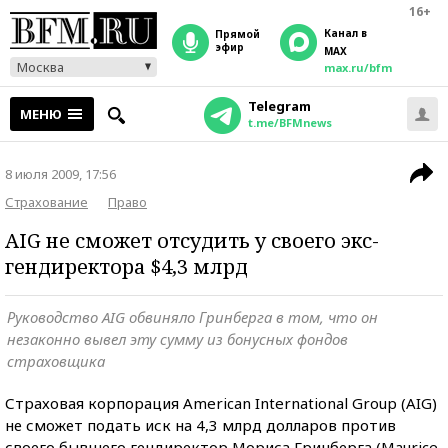
16+
Канал в
прямой
эфир
MAX
Москва
max.ru/bfm
Telegram
МЕНЮ
t.me/BFMnews
8 июля 2009, 17:56
Страхование
Право
AIG не сможет отсудить у своего экс-
гендиректора $4,3 млрд
Руководство AIG обвиняло Гринберга в том, что он
незаконно вывел эту сумму из бонусных фондов
страховщика
Страховая корпорация American International Group (AIG)
не сможет подать иск на 4,3 млрд долларов против
своего бывшего гендиректор Мориса Гринберга (Maurice