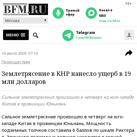
16+
Канал в
прямой
эфир
MAX
Москва
max.ru/bfm
Telegram
МЕНЮ
t.me/BFMnews
10 июля 2009, 07:19
Происшествия
Землетрясение в КНР нанесло ущерб в 19
млн долларов
Сильное землетрясение произошло в четверг на юго-западе
Китая в провинции Юньнань
Сильное землетрясение произошло в четверг на юго-
западе Китая в провинции Юньнань. Мощность
подземных толчков составила 6 баллов по шкале Рихтера
в. Эпицентр подземных толчков находился в горной