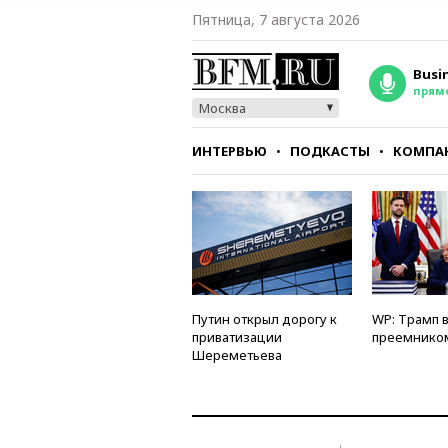
Пятница, 7 августа 2026
Busi
прям
Москва
ИНТЕРВЬЮ
ПОДКАСТЫ
КОМПА
СТИЛЬ
ТЕСТЫ
Путин открыл дорогу к
WP: Трамп 
приватизации
преемнико
Шереметьева