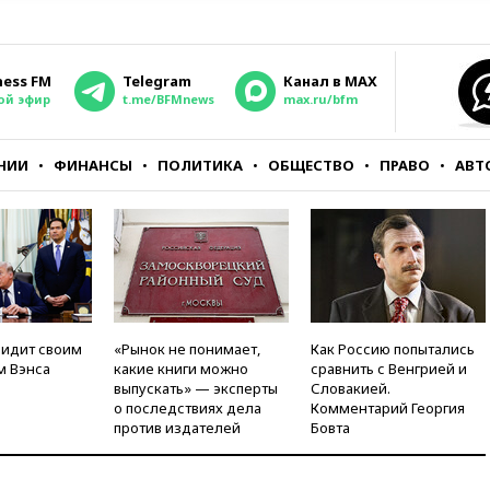
ness FM
Telegram
Канал в MAX
ой эфир
t.me/BFMnews
max.ru/bfm
НИИ
ФИНАНСЫ
ПОЛИТИКА
ОБЩЕСТВО
ПРАВО
АВТ
видит своим
«Рынок не понимает,
Как Россию попытались
м Вэнса
какие книги можно
сравнить с Венгрией и
выпускать» — эксперты
Словакией.
о последствиях дела
Комментарий Георгия
против издателей
Бовта