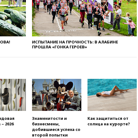
вузы
вчера, 20:15
Минтранс
предложил оплачивать
защиту дорог от БПЛА из
средств на ремонт
вчера, 20:00
Зеленский 8
ЛОВА!
ИСПЫТАНИЕ НА ПРОЧНОСТЬ: В АЛАБИНЕ
августа посетит Сербию с
ПРОШЛА «ГОНКА ГЕРОЕВ»
официальным визитом
вчера, 19:58
В Госдуму будет
внесен законопроект об
отмене ЕГЭ
вчера, 19:50
Аэропорты Сочи и
Ярославля приостановили
работу
вчера, 19:35
WP: Трамп
призвал доноров-
республиканцев поддержать
ндовая
Знаменитости и
Как защититься от
Вэнса на выборах 2028 года
 – 2026
бизнесмены,
солнца на курорте?
вчера, 19:20
Число ломбардов
добившиеся успеха со
в РФ превысило максимум
второй попытки