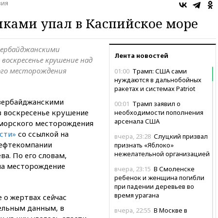
вия
иками упал в Каспийское море
зербайджанскими
Лента новостей
воскресенье крушение над
кого месторождения
01:00
Трамп: США сами
нуждаются в дальнобойных
ракетах и системах Patriot
азербайджанскими
00:01
Трамп заявил о
в воскресенье крушение
необходимости пополнения
арсенала США
у морского месторождения
сти»
со ссылкой на
вчера, 23:28
Слуцкий призвал
нефтекомпании
признать «Яблоко»
нежелательной организацией
а. По его словам,
на месторождение
вчера, 23:15
В Смоленске
ребенок и женщина погибли
при падении деревьев во
время урагана
 о жертвах сейчас
ельным данным, в
вчера, 22:55
В Москве в