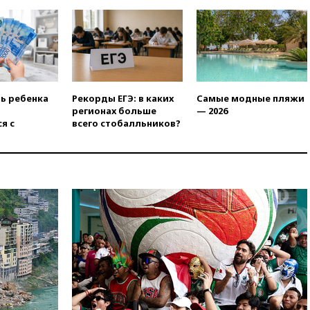
2022 года
вчера, 19:15
Жуковский и
аэропорт Геленджика
возобновили работу
вчера, 19:00
Путин уточнил
порядок присвоения воинских
званий добровольцам
ть ребенка
Рекорды ЕГЭ: в каких
Самые модные пляжи
регионах больше
— 2026
вчера, 18:50
Euractiv: восток
я с
всего стобалльников?
Финляндии приходит в упадок
без российских туристов
вчера, 18:35
В Жуковском и
аэропорту Геленджика
введены ограничения
вчера, 18:21
Зюганов
присоединился к критике
«Яблока»
вчера, 18:15
Четыре человека
пострадали при атаках ВСУ на
Белгородскую область
вчера, 18:00
Совет мира