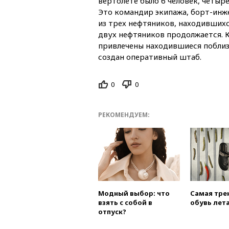
вертолете было 6 человек, четыре
Это командир экипажа, борт-инж
из трех нефтяников, находившихс
двух нефтяников продолжается. 
привлечены находившиеся поблиз
создан оперативный штаб.
0
0
РЕКОМЕНДУЕМ:
Модный выбор: что
Самая тре
взять с собой в
обувь лета
отпуск?