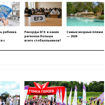
вчера, 21:25
Руслан Терновой
выиграл золото чемпионата
Европы в прыжках с 10-
метровой вышки
вчера, 21:10
РФ не получала
обращений о прекращении
ть ребенка
Рекорды ЕГЭ: в каких
Самые модные пляжи
концессии строительства ж/д
регионах больше
— 2026
в Армении
я с
всего стобалльников?
вчера, 21:00
В России вновь
обсуждают эксперимент по
онлайн-продаже алкоголя
вчера, 20:45
Матвиенко:
россиянам могут
рекомендовать не посещать
Армению
вчера, 20:35
ПВО за день
сбила еще 281 украинский
беспилотник над Россией
вчера, 20:27
Ямпольская
призвала оптимизировать
олимпиады для поступления в