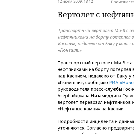
12 июля 2009, 18:12
Происшест
Вертолет с нефтян
Транспортный вертолет Ми-8 с а
нефтяниками на борту потерпел в 
Каспием, недалеко от Баку у морс
«Гюнешли»
Транспортный вертолет Ми-8 с 
нефтяниками на борту потерпел 
над Каспием, недалеко от Баку 
«Гюнешли», сообщило
РИА «Ново
руководителя пресс-службы Гос
Азербайджана Низамеддина Гулиев
вертолет перевозил нефтяников 
«Нефтяные камни» на Каспии.
Подробности инцидента и данные
уточняются. Согласно предварит