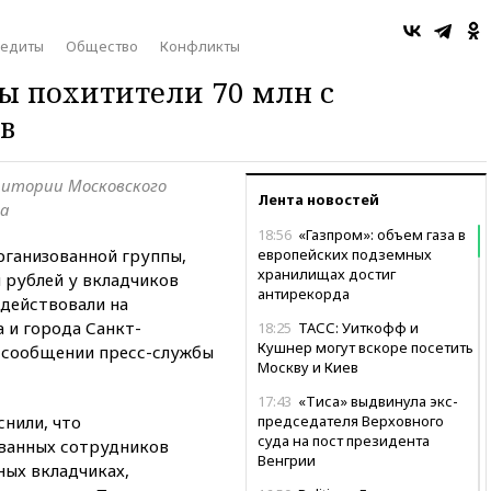
редиты
Общество
Конфликты
ы похитители 70 млн с
в
ритории Московского
Лента новостей
га
18:56
«Газпром»: объем газа в
рганизованной группы,
европейских подземных
хранилищах достиг
 рублей у вкладчиков
антирекорда
 действовали на
 и города Санкт-
18:25
ТАСС: Уиткофф и
Кушнер могут вскоре посетить
в сообщении пресс-службы
Москву и Киев
17:43
«Тиса» выдвинула экс-
нили, что
председателя Верховного
суда на пост президента
ванных сотрудников
Венгрии
ных вкладчиках,