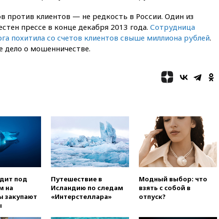
12:27
Возгорание на Ильском
 против клиентов — не редкость в России. Один из
НПЗ, вызванное атакой БПЛА,
естен прессе в конце декабря 2013 года.
Сотрудница
потушили
га похитила со счетов клиентов свыше миллиона рублей
.
11:47
Суд оставил под
е дело о мошенничестве.
арестом Rolls-Royce блогера
Лерчек
11:07
При столкновении
катера и лодки под Самарой
погибли два человека
10:27
Движение по трассе
«Новороссия» восстановлено
09:55
Силы ПВО перехватили
за утро 85 БПЛА над
территорией РФ
09:25
Ильский НПЗ на Кубани
загорелся после падения
одит под
Путешествие в
Модный выбор: что
обломков дрона
м на
Исландию по следам
взять с собой в
ы закупают
«Интерстеллара»
отпуск?
08:57
Собянин сообщил о
ы
девяти БПЛА, сбитых на
подлете к Москве