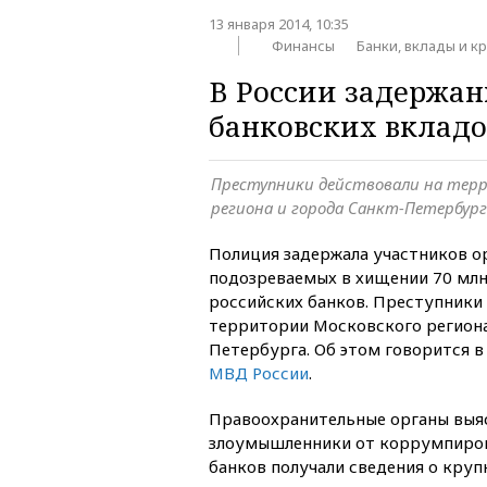
13 января 2014, 10:35
Финансы
Банки, вклады и к
В России задержан
банковских вкладо
Преступники действовали на тер
региона и города Санкт-Петербур
Полиция задержала участников о
подозреваемых в хищении 70 млн
российских банков. Преступники
территории Московского региона
Петербурга. Об этом говорится 
МВД России
.
Правоохранительные органы выяс
злоумышленники от коррумпиро
банков получали сведения о круп