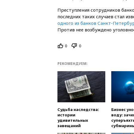
Преступления сотрудников банков
последних таких случаев стал изв
одного из банков Санкт-Петербур
Против нее возбуждено уголовно
0
0
РЕКОМЕНДУЕМ:
Судьба наследства:
Бизнес ух
истории
воду: заче
удивительных
суперъяхт
завещаний
субмарин