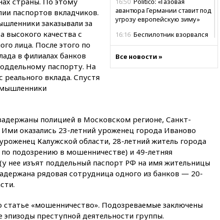
ах страны. По этому
16:50
Politico: «Газовая
авантюра Германии ставит под
пии паспортов вкладчиков.
угрозу европейскую зиму»
ышленники заказывали за
а высокого качества с
16:16
Беспилотник взорвался
вблизи газопровода в
го лица. После этого по
Болгарии
лада в филиалах банков
Все новости »
поддельному паспорту. На
15:25
При атаке БПЛА в
Белгородской области погиб
с реального вклада. Спустя
мирный житель
оумышленники
14:54
В Аргентине умер отец
футболиста Лионеля Месси
адержаны полицией в Московском регионе, Санкт-
14:43
Турция ограничила
. Ими оказались 23-летний уроженец города Иваново
судоходство в Черном море
 уроженец Калужской области, 28-летний житель города
14:20
Генпрокурором США
 по подозрению в мошенничестве) и 49-летняя
стал Тодд Бланш
(у нее изъят поддельный паспорт РФ на имя жительницы
13:37
Пляжи Геленджика
задержана рядовая сотрудница одного из банков — 20-
закрыты из-за опасности БПЛА
сти.
13:03
Испания ввела
о статье «мошенничество». Подозреваемые заключены
погранконтроль для
итальянских туристов
е эпизоды преступной деятельности группы.