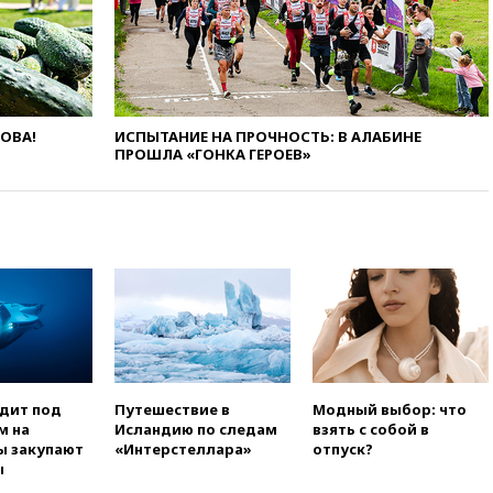
в Госдепе, чтобы «вести
войну»
01:35
Мигрант погиб при
попытке попасть из Марокко в
Сеуту на параплане
ЛОВА!
ИСПЫТАНИЕ НА ПРОЧНОСТЬ: В АЛАБИНЕ
00:30
FT: ЕС не готов принять в
ПРОШЛА «ГОНКА ГЕРОЕВ»
блок Украину из-за уровня
коррупции
вчера, 23:35
Лукашенко
объяснил экономическую
выгоду безвизового режима с
ЕС
вчера, 22:59
На башню
ресторана «Армения» в
Москве вернут утраченную
скульптуру балерины
вчера, 22:45
Литовец
одит под
Путешествие в
Модный выбор: что
протаранил погранпункт при
м на
Исландию по следам
взять с собой в
попытке попасть в Россию
ы закупают
«Интерстеллара»
отпуск?
ы
вчера, 22:28
Бессент