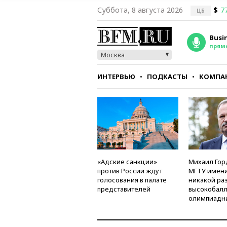
Суббота, 8 августа 2026
$
7
ЦБ
Busi
прям
Москва
ИНТЕРВЬЮ
ПОДКАСТЫ
КОМПА
СТИЛЬ
ТЕСТЫ
«Адские санкции»
Михаил Гор
против России ждут
МГТУ имени
голосования в палате
никакой ра
представителей
высокобалл
олимпиадн