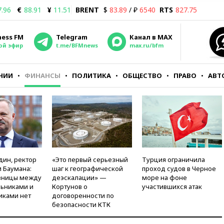
7.96
€
88.91
¥
11.51
BRENT
$
83.89
/ ₽
6540
RTS
827.75
ness FM
Telegram
Канал в MAX
ой эфир
t.me/BFMnews
max.ru/bfm
НИИ
ФИНАНСЫ
ПОЛИТИКА
ОБЩЕСТВО
ПРАВО
АВТ
дин, ректор
«Это первый серьезный
Турция ограничила
 Баумана:
шаг к географической
проход судов в Черное
зницы между
деэскалации» —
море на фоне
ьниками и
Кортунов о
участившихся атак
иками нет
договоренности по
безопасности КТК