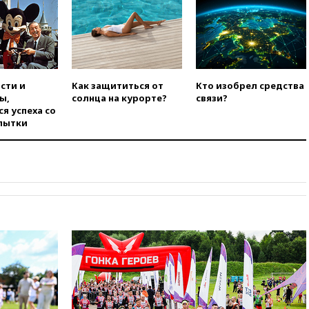
08:42
Силы ПВО сбили почти
400 БПЛА над российскими
регионами
08:16
Лукашенко призвал
белорусов покупать избы в
сти и
Как защититься от
Кто изобрел средства
селах
ы,
солнца на курорте?
связи?
07:30
Нигерия стала
я успеха со
крупнейшим поставщиком
пытки
авиатоплива в Европу
06:30
США и Колумбия
обсуждают координацию
усилий против наркотрафика
05:30
ВМС Испании усилили
присутствие в Сеуте на фоне
миграционного кризиса
03:30
В Минстрое сравнили
качество жилья в Нью-Йорке и
России
02:30
Трамп попросил
отпустить его с круглого стола