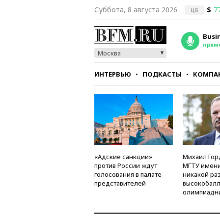
Суббота, 8 августа 2026
$
7
ЦБ
Busi
прям
Москва
ИНТЕРВЬЮ
ПОДКАСТЫ
КОМПА
СТИЛЬ
ТЕСТЫ
«Адские санкции»
Михаил Гор
против России ждут
МГТУ имени
голосования в палате
никакой ра
представителей
высокобалл
олимпиадн