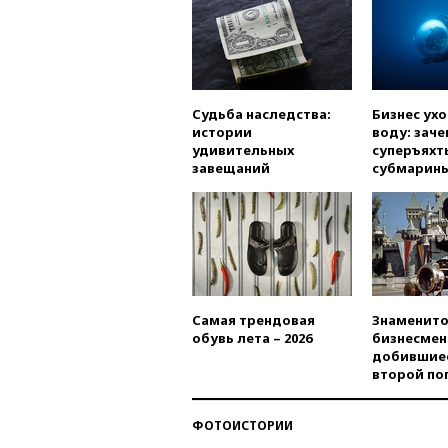
Судьба наследства:
Бизнес ух
истории
воду: заче
удивительных
суперъяхт
завещаний
субмарин
Самая трендовая
Знаменито
обувь лета – 2026
бизнесмен
добившиес
второй по
ФОТОИСТОРИИ