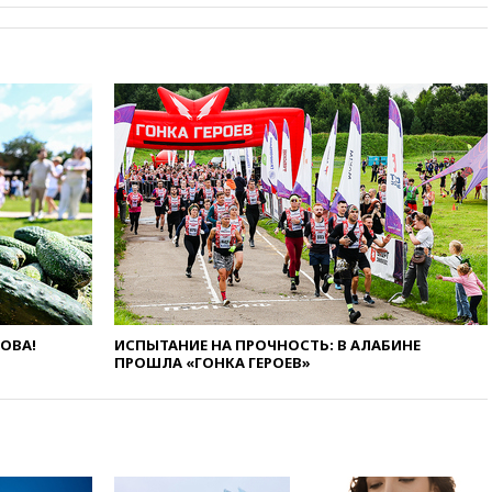
09:25
Ильский НПЗ на Кубани
загорелся после падения
обломков дрона
08:57
Собянин сообщил о
девяти БПЛА, сбитых на
подлете к Москве
08:42
Силы ПВО сбили почти
400 БПЛА над российскими
регионами
08:16
Лукашенко призвал
белорусов покупать избы в
селах
07:30
Нигерия стала
крупнейшим поставщиком
ЛОВА!
ИСПЫТАНИЕ НА ПРОЧНОСТЬ: В АЛАБИНЕ
авиатоплива в Европу
ПРОШЛА «ГОНКА ГЕРОЕВ»
06:30
США и Колумбия
обсуждают координацию
усилий против наркотрафика
05:30
ВМС Испании усилили
присутствие в Сеуте на фоне