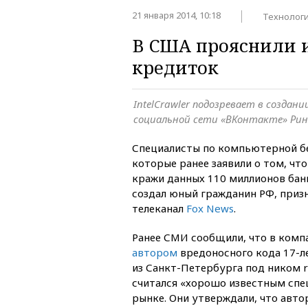
21 января 2014, 10:18
Технолог
В США прояснили 
кредиток
IntelCrawler подозревает в создан
социальной сети «ВКонтакте» Ри
Специалисты по компьютерной б
которые ранее заявили о том, ч
кражи данных 110 миллионов бан
создал юный гражданин РФ, приз
телеканал
Fox News
.
Ранее СМИ сообщили, что в компа
автором
вредоносного кода 17-л
из Санкт-Петербурга под ником 
считался «хорошо известным спе
рынке. Они утверждали, что авто