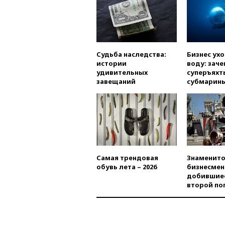
Судьба наследства:
Бизнес ух
истории
воду: заче
удивительных
суперъяхт
завещаний
субмарин
Самая трендовая
Знаменито
обувь лета – 2026
бизнесмен
добившиес
второй по