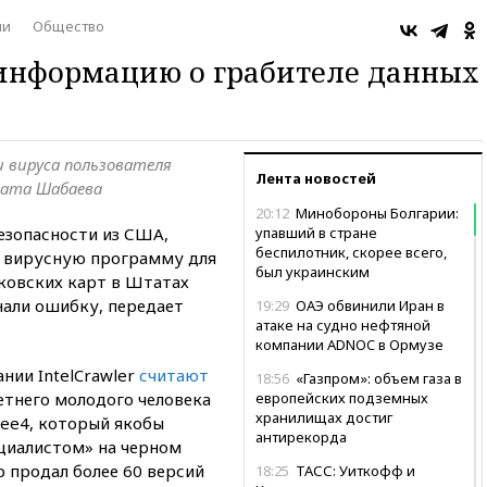
ии
Общество
информацию о грабителе данных
ии вируса пользователя
Лента новостей
ната Шабаева
20:12
Минобороны Болгарии:
езопасности из США,
упавший в стране
беспилотник, скорее всего,
то вирусную программу для
был украинским
ковских карт в Штатах
нали ошибку, передает
19:29
ОАЭ обвинили Иран в
атаке на судно нефтяной
компании ADNOC в Ормузе
нии IntelCrawler
считают
18:56
«Газпром»: объем газа в
етнего молодого человека
европейских подземных
хранилищах достиг
ree4, который якобы
антирекорда
циалистом» на черном
р продал более 60 версий
18:25
ТАСС: Уиткофф и