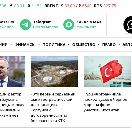
7.96
€
88.91
¥
11.51
BRENT
$
83.89
/ ₽
6540
RTS
827.75
ness FM
Telegram
Канал в MAX
ой эфир
t.me/BFMnews
max.ru/bfm
НИИ
ФИНАНСЫ
ПОЛИТИКА
ОБЩЕСТВО
ПРАВО
АВТ
дин, ректор
«Это первый серьезный
Турция ограничила
 Баумана:
шаг к географической
проход судов в Черное
зницы между
деэскалации» —
море на фоне
ьниками и
Кортунов о
участившихся атак
иками нет
договоренности по
безопасности КТК