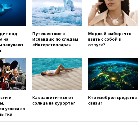
стал Тодд Бланш
13:37
Пляжи Геленджика
закрыты из-за опасности БПЛА
13:03
Испания ввела
погранконтроль для
одит под
Путешествие в
Модный выбор: что
итальянских туристов
м на
Исландию по следам
взять с собой в
ы закупают
«Интерстеллара»
отпуск?
12:27
Возгорание на Ильском
ы
НПЗ, вызванное атакой БПЛА,
потушили
11:47
Суд оставил под
арестом Rolls-Royce блогера
Лерчек
11:07
При столкновении
катера и лодки под Самарой
сти и
Как защититься от
Кто изобрел средства
погибли два человека
ы,
солнца на курорте?
связи?
я успеха со
10:27
Движение по трассе
пытки
«Новороссия» восстановлено
09:55
Силы ПВО перехватили
за утро 85 БПЛА над
территорией РФ