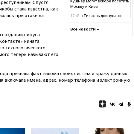
Кушнер могут вскоре посетить
реступникам. Спустя
Москву и Киев
якобы стала известна, как
валась при атаке на
17:43
«Тиса» выдвинула экс-
председателя Верховного
суда на пост президента
Все новости »
Венгрии
в создании вируса
Контакте» Рината
16:50
Politico: «Газовая
авантюра Германии ставит под
го технологического
угрозу европейскую зиму»
мого теперь называют его
16:16
Беспилотник взорвался
вблизи газопровода в
Болгарии
года признала факт взлома своих систем и кражу данных
я включала имена, адрес, номер телефона и электронную
15:25
При атаке БПЛА в
Белгородской области погиб
мирный житель
14:54
В Аргентине умер отец
футболиста Лионеля Месси
14:43
Турция ограничила
судоходство в Черном море
14:20
Генпрокурором США