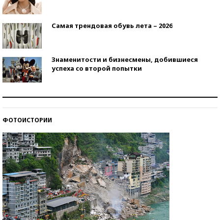
Самая трендовая обувь лета – 2026
Знаменитости и бизнесмены, добившиеся
успеха со второй попытки
Как защититься от солнца на курорте?
ФОТОИСТОРИИ
Кто изобрел средства связи?