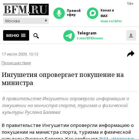
16+
Канал в
прямой
эфир
MAX
Москва
max.ru/bfm
Telegram
МЕНЮ
t.me/BFMnews
17 июля 2009, 10:13
Происшествия
Ингушетия опровергает покушение на
министра
В правительстве Ингушетии опровергли информацию о
покушении на министра спорта, туризма и физической
культуры Руслана Балаева
В правительстве Ингушетии опровергли информацию о
покушении на министра спорта, туризма и физической
культуры Руслана Балаева. Как сообщает
РИА «Новости»