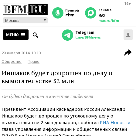
16+
Канал в
прямой
эфир
MAX
Москва
max.ru/bfm
Telegram
МЕНЮ
t.me/BFMnews
29 января 2014, 10:10
Общество
Право
Иншаков будет допрошен по делу о
вымогательстве $2 млн
Он будет допрошен в качестве свидетеля
Президент Ассоциации каскадеров России Александр
Иншаков будет допрошен по уголовному делу о
вымогательстве 2 млн долларов, сообщил
РИА Новости
глава управления информации и общественных связей
ГУМВД по Москве Андрей Галиакберов.