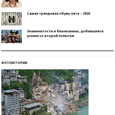
Самая трендовая обувь лета – 2026
Знаменитости и бизнесмены, добившиеся
успеха со второй попытки
Как защититься от солнца на курорте?
ФОТОИСТОРИИ
Кто изобрел средства связи?