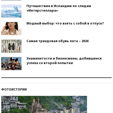
Путешествие в Исландию по следам
«Интерстеллара»
Модный выбор: что взять с собой в отпуск?
Самая трендовая обувь лета – 2026
Знаменитости и бизнесмены, добившиеся
успеха со второй попытки
Как защититься от солнца на курорте?
ФОТОИСТОРИИ
Кто изобрел средства связи?