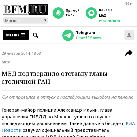
16+
Канал в
прямой
эфир
MAX
Москва
max.ru/bfm
Telegram
МЕНЮ
t.me/BFMnews
29 января 2014, 18:53
Авто
МВД подтвердило отставку главы
столичной ГАИ
Он отправился в отпуск с последующим выходом на пенсию
Генерал-майор полиции Александр Ильин, глава
управления ГИБДД по Москве, ушел в отпуск с
последующим увольнением. Такие данные в беседе с
РИА
Новости
озвучил официальный представитель
городского главка МВД Андрей Галиакберов.