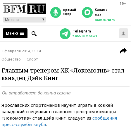
16+
Канал в
прямой
эфир
MAX
Москва
max.ru/bfm
Telegram
МЕНЮ
t.me/BFMnews
3 февраля 2014, 11:14
Общество
Спорт
Главным тренером ХК «Локомотив» стал
канадец Дэйв Кинг
Он отработает до конца сезона
Ярославских спортсменов научит играть в хоккей
канадский специалист: главным тренером команды
«Локомотив» стал Дэйв Кинг, следует из
сообщения
пресс-службы клуба
.