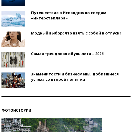
Путешествие в Исландию по следам
«Интерстеллара»
Модный выбор: что взять с собой в отпуск?
Самая трендовая обувь лета – 2026
Знаменитости и бизнесмены, добившиеся
успеха со второй попытки
Как защититься от солнца на курорте?
ФОТОИСТОРИИ
Кто изобрел средства связи?