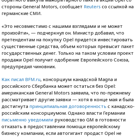
стороны General Motors, сообщает
Reuters
со ссылкой на
германские СМИ.
«Это несовместимо с нашими взглядами и не может
произойти», — подчеркнул он. Министр добавил, что
претендентам на покупку Opel придется инвестировать
существенные средства, объем которых превысит пакет
государственных денег. Только на таком условии проект
продажи Opel получит одобрение Европейского Союза,
предупредил чиновник.
Как писал BFM.ru
, консорциум канадской Magna и
российского Сбербанка может остаться без Opel:
американская General Motors заявила, что по-прежнему
рассматривает другие заявки — хотя в конце мая и была
достигнута
принципиальная договоренность
с канадско-
российским консорциумом. Однако власти Германии
письменно уведомили
руководство GM в готовности
отказать в предоставлении помощи европейскому
бизнесу компании, если автогигант продаст Opel не