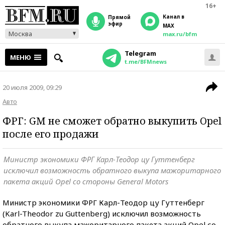
16+
Канал в
прямой
эфир
MAX
Москва
max.ru/bfm
Telegram
МЕНЮ
t.me/BFMnews
20 июля 2009, 09:29
Авто
ФРГ: GM не сможет обратно выкупить Opel
после его продажи
Министр экономики ФРГ Карл-Теодор цу Гуттенберг
исключил возможность обратного выкупа мажоритарного
пакета акций Opel со стороны General Motors
Министр экономики ФРГ Карл-Теодор цу Гуттенберг
(Karl-Theodor zu Guttenberg) исключил возможность
обратного выкупа мажоритарного пакета акций Opel со