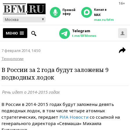
16+
Канал в
прямой
эфир
MAX
Москва
max.ru/bfm
Telegram
МЕНЮ
t.me/BFMnews
7 февраля 2014, 14:50
Технологии
В России за 2 года будут заложены 9
подводных лодок
Речь идет о 2014-2015 годах
В России в 2014-2015 годах будут заложены девять
подводных лодок, в том числе четыре атомных
стратегических, передает
РИА Новости
со ссылкой на
генерального директора «Севмаша» Михаила
Будниченко.