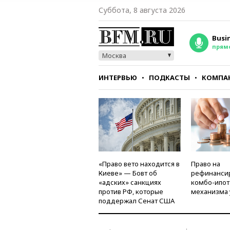
Суббота, 8 августа 2026
Busi
прям
Москва
ИНТЕРВЬЮ
ПОДКАСТЫ
КОМПА
СТИЛЬ
ТЕСТЫ
«Право вето находится в
Право на
Киеве» — Бовт об
рефинанси
«адских» санкциях
комбо-ипот
против РФ, которые
механизма 
поддержал Сенат США