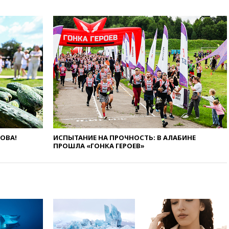
вчера, 20:30
Лидию Невзорову
заочно арестовали по делу о
финансировании
экстремизма
вчера, 20:20
Суд США
постановил остановить
строительство бального зала в
Белом доме
вчера, 20:15
Сенат США
одобрил ужесточение
санкций против России и
Ирана
вчера, 20:00
СК возбудил дело
ЛОВА!
ИСПЫТАНИЕ НА ПРОЧНОСТЬ: В АЛАБИНЕ
ПРОШЛА «ГОНКА ГЕРОЕВ»
против журналистки Катерины
Гордеевой о фейках о ВС
России
вчера, 19:45
ISU предоставил
нейтральный статус
фигуристкам Валиевой и
Трусовой
вчера, 19:35
Зеленский