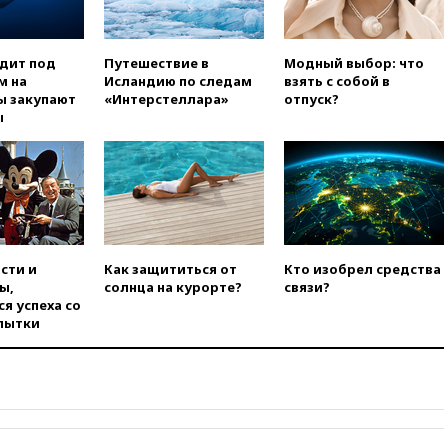
уголовное дело
вчера, 21:26
Лидеры сборной
РФ по гимнастике получили
одит под
Путешествие в
Модный выбор: что
официальный отказ в визах от
м на
Исландию по следам
взять с собой в
Хорватии
ы закупают
«Интерстеллара»
отпуск?
ы
вчера, 21:15
Пентагон
опубликовал 16 новых видео с
НЛО
вчера, 21:00
На границе
Украины с Польшей скопилось
свыше 6,5 тысячи грузовиков
вчера, 20:53
Швыдкой:
сти и
Как защититься от
Кто изобрел средства
«Интервидение» точно
ы,
солнца на курорте?
связи?
пройдет в 2026 году
я успеха со
пытки
вчера, 20:45
ПВО за день
сбила еще 75 украинских
беспилотников над Россией
вчера, 20:35
Велосипедист
погиб при атаке FPV-дрона в
Белгородской области