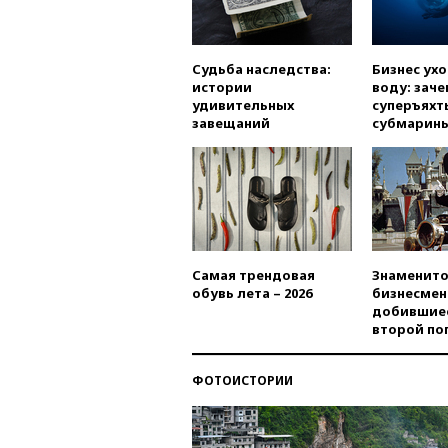
Судьба наследства:
Бизнес ух
истории
воду: заче
удивительных
суперъяхт
завещаний
субмарин
Самая трендовая
Знаменито
обувь лета – 2026
бизнесмен
добившиес
второй по
ФОТОИСТОРИИ