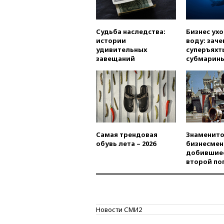
Судьба наследства:
Бизнес ух
истории
воду: заче
удивительных
суперъяхт
завещаний
субмарин
Самая трендовая
Знаменито
обувь лета – 2026
бизнесмен
добившиес
второй по
Новости СМИ2