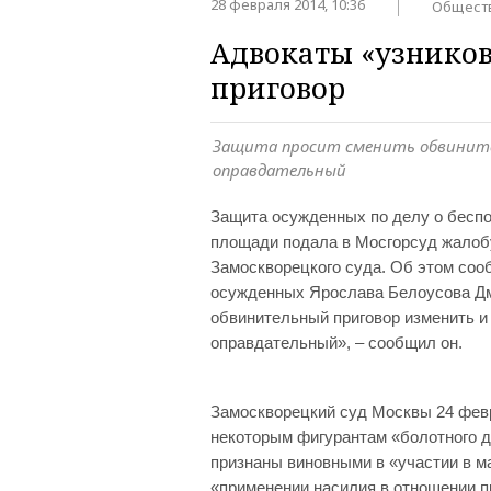
28 февраля 2014, 10:36
Общест
Адвокаты «узнико
приговор
Защита просит сменить обвините
оправдательный
Защита осужденных по делу о беспо
площади подала в Мосгорсуд жалобу
Замоскворецкого суда. Об этом соо
осужденных Ярослава Белоусова Дм
обвинительный приговор изменить и
оправдательный», – сообщил он.
Замоскворецкий суд Москвы 24 февр
некоторым фигурантам «болотного д
признаны виновными в «участии в м
«применении насилия в отношении п