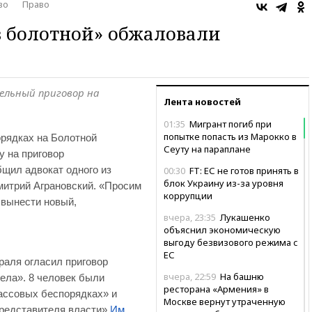
во
Право
в болотной» обжаловали
льный приговор на
Лента новостей
01:35
Мигрант погиб при
попытке попасть из Марокко в
рядках на Болотной
Сеуту на параплане
 на приговор
бщил адвокат одного из
00:30
FT: ЕС не готов принять в
блок Украину из-за уровня
итрий Аграновский. «Просим
коррупции
 вынести новый,
вчера, 23:35
Лукашенко
объяснил экономическую
выгоду безвизового режима с
ЕС
аля огласил приговор
вчера, 22:59
На башню
ела». 8 человек были
ресторана «Армения» в
ассовых беспорядках» и
Москве вернут утраченную
редставителя власти».
Им