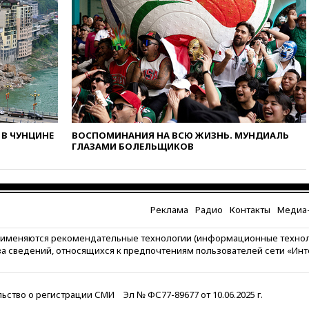
побережья Новороссийска
вчера, 18:18
Товарооборот
Китая и России вырос в этом
году более чем на четверть
вчера, 17:55
Мужчина получил
ранения при атаке дрона на
Белгородскую область
вчера, 17:48
Bloomberg:
В ЧУНЦИНЕ
ВОСПОМИНАНИЯ НА ВСЮ ЖИЗНЬ. МУНДИАЛЬ
авиакомпании США обязали
ГЛАЗАМИ БОЛЕЛЬЩИКОВ
проверить самолеты Boeing на
наличие трещин
вчера, 17:35
В Казани
пятилетний ребенок погиб при
падении из окна десятого
Реклама
Радио
Контакты
Медиа-
этажа
рименяются рекомендательные технологии (информационные техно
вчера, 17:17
Bloomberg:
за сведений, относящихся к предпочтениям пользователей сети «Ин
киберкомандование США
расследует серию
самоубийств своих служащих
ьство о регистрации СМИ
Эл № ФС77-89677 от 10.06.2025 г.
вчера, 17:00
Сняты