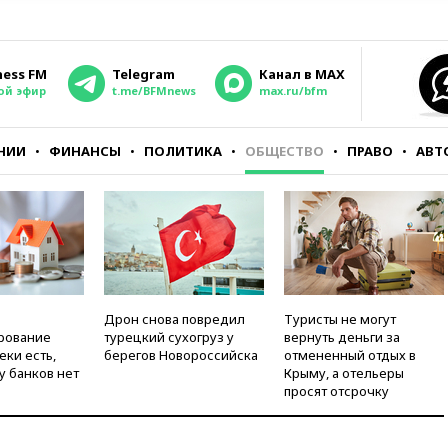
ness FM
Telegram
Канал в MAX
ой эфир
t.me/BFMnews
max.ru/bfm
НИИ
ФИНАНСЫ
ПОЛИТИКА
ОБЩЕСТВО
ПРАВО
АВТ
Дрон снова повредил
Туристы не могут
рование
турецкий сухогруз у
вернуть деньги за
еки есть,
берегов Новороссийска
отмененный отдых в
у банков нет
Крыму, а отельеры
просят отсрочку