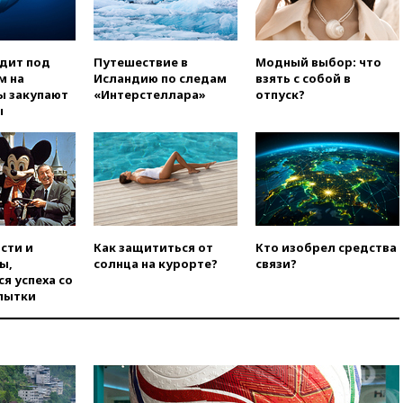
впервые совершил
официальный визит в Сербию
вчера, 19:19
Россиянка
одит под
Путешествие в
Модный выбор: что
погибла во Французских
м на
Исландию по следам
взять с собой в
Альпах
ы закупают
«Интерстеллара»
отпуск?
ы
вчера, 19:00
Открытое
горение на складе в Брянске
ликвидировано
вчера, 18:55
Минобороны
отчиталось об ударах по двум
украинским сухогрузам в
Черном море
сти и
Как защититься от
Кто изобрел средства
вчера, 18:47
Школьники из РФ
ы,
солнца на курорте?
связи?
стали абсолютными
я успеха со
чемпионами на олимпиаде по
пытки
ИИ
вчера, 18:39
Два человека
погибли в результате удара
ВСУ по многоэтажке в Керчи
вчера, 18:25
Беспилотник
атаковал турецкий сухогруз у