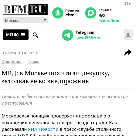
16+
Канал в
прямой
эфир
MAX
Москва
max.ru/bfm
Telegram
МЕНЮ
t.me/BFMnews
8 марта 2014, 09:59
Общество
Право
МВД: в Москве похитили девушку,
затолкав ее во внедорожник
Полиция ведет поиски машины и возможных участников
преступления
Московская полиция проверяет информацию о
похищении девушки на северо-западе города. Как
рассказали
РИА Новости
в пресс-службе столичного
главка МВД РФ, сообщение о похищении поступило в