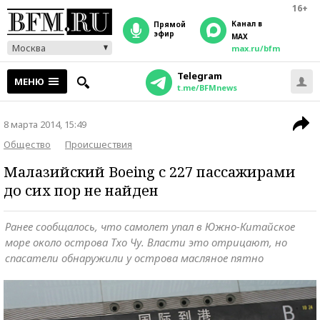
16+
Канал в
прямой
эфир
MAX
Москва
max.ru/bfm
Telegram
МЕНЮ
t.me/BFMnews
8 марта 2014, 15:49
Общество
Происшествия
Малазийский Boeing с 227 пассажирами
до сих пор не найден
Ранее сообщалось, что самолет упал в Южно-Китайское
море около острова Тхо Чу. Власти это отрицают, но
спасатели обнаружили у острова масляное пятно