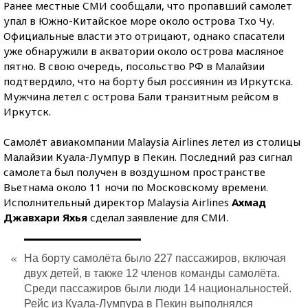
Ранее местные СМИ сообщали, что пропавший самолет
упал в Южно-Китайское море около острова Тхо Чу.
Официальные власти это отрицают, однако спасатели
уже обнаружили в акватории около острова масляное
пятно. В свою очередь, посольство РФ в Малайзии
подтвердило, что на борту был россиянин из Иркутска.
Мужчина летел с острова Бали транзитным рейсом в
Иркутск.
Самолёт авиакомпании Malaysia Airlines летел из столицы
Малайзии Куала-Лумпур в Пекин. Последний раз сигнал
самолета был получен в воздушном пространстве
Вьетнама около 11 ночи по Московскому времени.
Исполнительный директор Malaysia Airlines
Ахмад
Джавхари Яхья
сделал заявление для СМИ.
«
На борту самолёта было 227 пассажиров, включая
двух детей, в также 12 членов команды самолёта.
Среди пассажиров были люди 14 национальностей.
Рейс из Куала-Лумпура в Пекин выполнялся