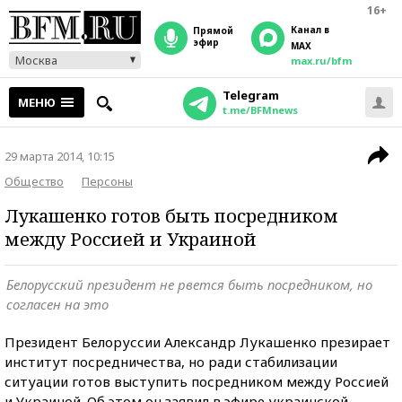
16+
Канал в
прямой
эфир
MAX
Москва
max.ru/bfm
Telegram
МЕНЮ
t.me/BFMnews
29 марта 2014, 10:15
Общество
Персоны
Лукашенко готов быть посредником
между Россией и Украиной
Белорусский президент не рвется быть посредником, но
согласен на это
Президент Белоруссии Александр Лукашенко презирает
институт посредничества, но ради стабилизации
ситуации готов выступить посредником между Россией
и Украиной. Об этом он заявил в эфире украинской