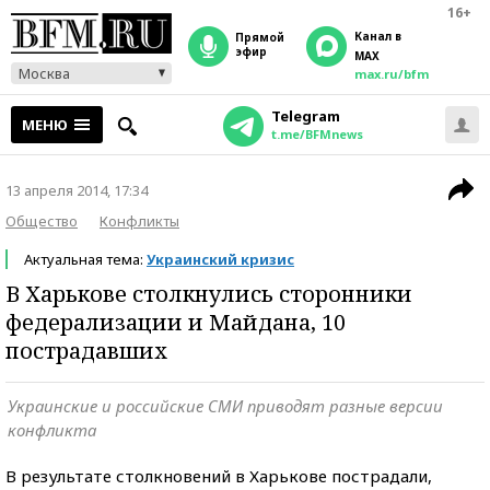
16+
Канал в
прямой
эфир
MAX
Москва
max.ru/bfm
Telegram
МЕНЮ
t.me/BFMnews
13 апреля 2014, 17:34
Общество
Конфликты
Актуальная тема:
Украинский кризис
В Харькове столкнулись сторонники
федерализации и Майдана, 10
пострадавших
Украинские и российские СМИ приводят разные версии
конфликта
В результате столкновений в Харькове пострадали,