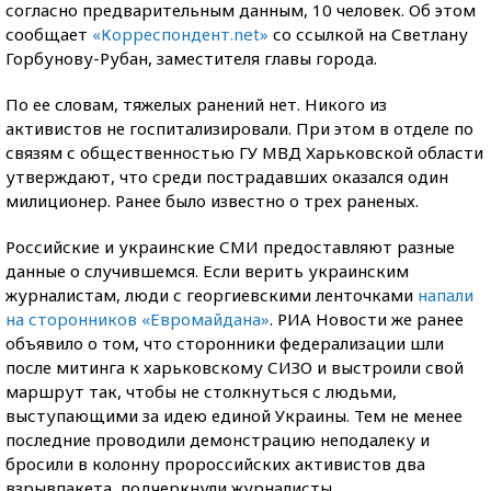
согласно предварительным данным, 10 человек. Об этом
сообщает
«Корреспондент.net»
со ссылкой на Светлану
Горбунову-Рубан, заместителя главы города.
По ее словам, тяжелых ранений нет. Никого из
активистов не госпитализировали. При этом в отделе по
связям с общественностью ГУ МВД Харьковской области
утверждают, что среди пострадавших оказался один
милиционер. Ранее было известно о трех раненых.
Российские и украинские СМИ предоставляют разные
данные о случившемся. Если верить украинским
журналистам, люди с георгиевскими ленточками
напали
на сторонников «Евромайдана»
. РИА Новости же ранее
объявило о том, что сторонники федерализации шли
после митинга к харьковскому СИЗО и выстроили свой
маршрут так, чтобы не столкнуться с людьми,
выступающими за идею единой Украины. Тем не менее
последние проводили демонстрацию неподалеку и
бросили в колонну пророссийских активистов два
взрывпакета, подчеркнули журналисты.