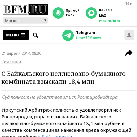
16+
Канал в
прямой
эфир
MAX
Москва
max.ru/bfm
Telegram
МЕНЮ
t.me/BFMnews
21 апреля 2014, 08:30
Компании
С Байкальского целлюлозно-бумажного
комбината взыскали 18,4 млн
Суд полностью удовлетворил иск Росприроднадзора
Иркутский Арбитраж полностью удовлетворил иск
Росприроднадзора о взыскании с Байкальского
целлюлозно-бумажного комбината 18,4 млн рублей в
качестве компенсации за нанесения вреда окружающей
среде, сообщает
РИА Новости
.