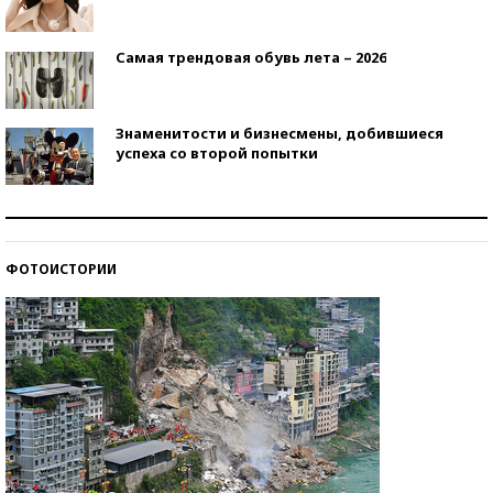
Самая трендовая обувь лета – 2026
Знаменитости и бизнесмены, добившиеся
успеха со второй попытки
Как защититься от солнца на курорте?
ФОТОИСТОРИИ
Кто изобрел средства связи?