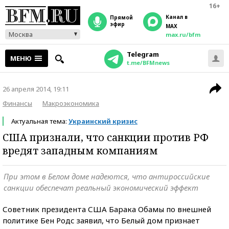
16+
Канал в
прямой
эфир
MAX
Москва
max.ru/bfm
Telegram
МЕНЮ
t.me/BFMnews
26 апреля 2014, 19:11
Финансы
Макроэкономика
Актуальная тема:
Украинский кризис
США признали, что санкции против РФ
вредят западным компаниям
При этом в Белом доме надеются, что антироссийские
санкции обеспечат реальный экономический эффект
Советник президента США Барака Обамы по внешней
политике Бен Родс заявил, что Белый дом признает