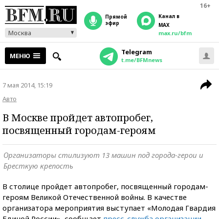
16+
Канал в
прямой
эфир
MAX
Москва
max.ru/bfm
Telegram
МЕНЮ
t.me/BFMnews
7 мая 2014, 15:19
Авто
В Москве пройдет автопробег,
посвященный городам-героям
Организаторы стилизуют 13 машин под города-герои и
Бресткую крепость
В столице пройдет автопробег, посвященный городам-
героям Великой Отечественной войны. В качестве
организатора мероприятия выступает «Молодая Гвардия
Единой России», сообщает
пресс-служба организации
.