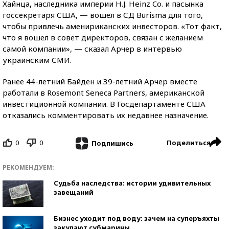
Хайнца
,
наследника империи H.J. Heinz Co. и пасынка
госсекретаря США, — вошел в СД Burisma для того,
чтобы привлечь аменириканских инвесторов. «Тот факт,
что я вошел в совет директоров, связан с желанием
самой компании», — сказал Арчер в интервью
украинским СМИ.
Ранее 44-летний Байден и 39-летний Арчер вместе
работали в Rosemont Seneca Partners, американской
инвестиционной компании. В Госдепартаменте США
отказались комментировать их недавнее назначение.
0
0
Поделиться
Подпишись
РЕКОМЕНДУЕМ:
Судьба наследства: истории удивительных
завещаний
Бизнес уходит под воду: зачем на суперъяхты
закупают субмарины