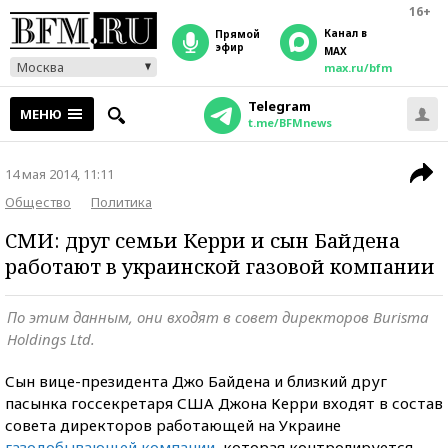
16+
Канал в
прямой
эфир
MAX
Москва
max.ru/bfm
Telegram
МЕНЮ
t.me/BFMnews
14 мая 2014, 11:11
Общество
Политика
СМИ: друг семьи Керри и сын Байдена
работают в украинской газовой компании
По этим данным, они входят в совет директоров Burisma
Holdings Ltd.
Сын вице-президента Джо Байдена и близкий друг
пасынка госсекретаря США Джона Керри входят в состав
совета директоров работающей на Украине
газодобывающей компании
, которая контролируется