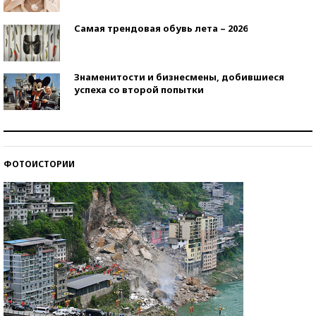
Самая трендовая обувь лета – 2026
Знаменитости и бизнесмены, добившиеся
успеха со второй попытки
Как защититься от солнца на курорте?
ФОТОИСТОРИИ
Кто изобрел средства связи?