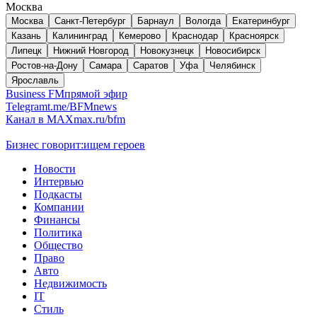
Москва
Москва
Санкт-Петербург
Барнаул
Вологда
Екатеринбург
Казань
Калининград
Кемерово
Краснодар
Красноярск
Липецк
Нижний Новгород
Новокузнецк
Новосибирск
Ростов-на-Дону
Самара
Саратов
Уфа
Челябинск
Ярославль
Business FM
прямой эфир
Telegram
t.me/BFMnews
Канал в MAX
max.ru/bfm
Бизнес говорит:
ищем героев
Новости
Интервью
Подкасты
Компании
Финансы
Политика
Общество
Право
Авто
Недвижимость
IT
Стиль