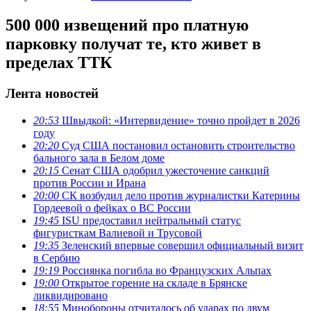
500 000 извещений про платную
парковку получат те, кто живет в
пределах ТТК
Лента новостей
20:53
Швыдкой: «Интервидение» точно пройдет в 2026
году
20:20
Суд США постановил остановить строительство
бального зала в Белом доме
20:15
Сенат США одобрил ужесточение санкций
против России и Ирана
20:00
СК возбудил дело против журналистки Катерины
Гордеевой о фейках о ВС России
19:45
ISU предоставил нейтральный статус
фигуристкам Валиевой и Трусовой
19:35
Зеленский впервые совершил официальный визит
в Сербию
19:19
Россиянка погибла во Французских Альпах
19:00
Открытое горение на складе в Брянске
ликвидировано
18:55
Минобороны отчиталось об ударах по двум