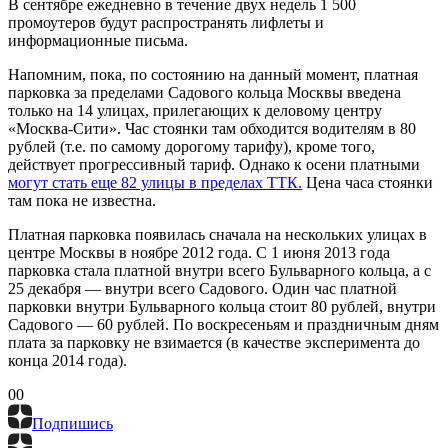
В сентябре ежедневно в течение двух недель 1 500
промоутеров будут распространять лифлеты и
информационные письма.
Напомним, пока, по состоянию на данный момент, платная
парковка за пределами Садового кольца Москвы введена
только на 14 улицах, прилегающих к деловому центру
«Москва-Сити». Час стоянки там обходится водителям в 80
рублей (т.е. по самому дорогому тарифу), кроме того,
действует прогрессивный тариф. Однако к осени платными
могут стать еще 82 улицы в пределах ТТК.
Цена часа стоянки
там пока не известна.
Платная парковка появилась сначала на нескольких улицах в
центре Москвы в ноябре 2012 года. С 1 июня 2013 года
парковка стала платной внутри всего Бульварного кольца, а с
25 декабря — внутри всего Садового. Один час платной
парковки внутри Бульварного кольца стоит 80 рублей, внутри
Садового — 60 рублей. По воскресеньям и праздничным дням
плата за парковку не взимается (в качестве эксперимента до
конца 2014 года).
0
0
Подпишись