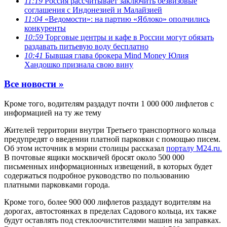
11:19
Россия рассчитывает заключить безвизовые
соглашения с Индонезией и Малайзией
11:04
«Ведомости»: на партию «Яблоко» ополчились
конкуренты
10:59
Торговые центры и кафе в России могут обязать
раздавать питьевую воду бесплатно
10:41
Бывшая глава брокера Mind Money Юлия
Хандошко признала свою вину
Все новости »
Кроме того, водителям раздадут почти 1 000 000 лифлетов с
информацией на ту же тему
Жителей территории внутри Третьего транспортного кольца
предупредят о введении платной парковки с помощью писем.
Об этом источник в мэрии столицы рассказал
порталу M24.ru.
В почтовые ящики москвичей бросят около 500 000
письменных информационных извещений, в которых будет
содержаться подробное руководство по пользованию
платными парковками города.
Кроме того, более 900 000 лифлетов раздадут водителям на
дорогах, автостоянках в пределах Садового кольца, их также
будут оставлять под стеклоочистителями машин на заправках.