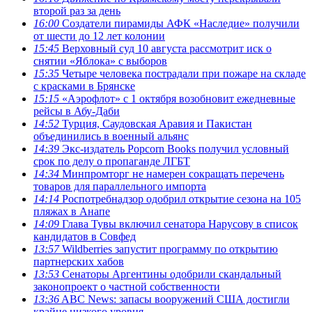
второй раз за день
16:00
Создатели пирамиды АФК «Наследие» получили
от шести до 12 лет колонии
15:45
Верховный суд 10 августа рассмотрит иск о
снятии «Яблока» с выборов
15:35
Четыре человека пострадали при пожаре на складе
с красками в Брянске
15:15
«Аэрофлот» с 1 октября возобновит ежедневные
рейсы в Абу-Даби
14:52
Турция, Саудовская Аравия и Пакистан
объединились в военный альянс
14:39
Экс-издатель Popcorn Books получил условный
срок по делу о пропаганде ЛГБТ
14:34
Минпромторг не намерен сокращать перечень
товаров для параллельного импорта
14:14
Роспотребнадзор одобрил открытие сезона на 105
пляжах в Анапе
14:09
Глава Тувы включил сенатора Нарусову в список
кандидатов в Совфед
13:57
Wildberries запустит программу по открытию
партнерских хабов
13:53
Сенаторы Аргентины одобрили скандальный
законопроект о частной собственности
13:36
ABC News: запасы вооружений США достигли
крайне низкого уровня