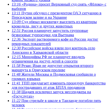
13:16
«Родина» просит Верховный суд снять «Яблоко» с
выборов
13:11
Путин обсудил с президентом ОАЭ ситуацию в
Персидском заливе и на Украине
13:09
Суд обязал москвичку выселить из квартиры
крокодила, лису и других животных
12:51
Россия планирует запустить групповые
безвизовые турпоездки для Вьетнама
12:36
Экспорт растворимого кофе из России достиг
рекордных показателей
12:30
Российские войска взяли под контроль село
Анискино в Харьковской области
12:15
Минцифры РФ не планирует вводить
ограничения на доступ детей в соцсети
11:58
Резаи: Иран не допустит открытия второго
маршрута в Ормузском проливе
11:48
Жители Москвы и Подмосковья сообщили о
громких взрывах
11:41
ТПП предлагает изменить процедуру банкротства
для пострадавших от атак БПЛА продавцов
11:38
Шадаев исключил запуск мессенджера на
«Госуслугах»
11:22
При стрельбе в школе в Таиланде погибли пять
человек