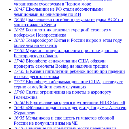
украинским сухогрузам в Черном море
18:47
Школьники из РФ стали абсолютными
чемпионами на олимпиаде по ИИ
18:39
Два человека погибли в результате удара ВСУ по
многоэтажке в Керчи
18:25
Беспилотник атаковал турецкий сухогруз у
побережья Новороссийска
18:18
Товарооборот Китая и России вырос в этом году
более чем на четверть
17:55
Мужчина получил ранения при атаке дрона на
Белгородскую область
17:48
Bloomberg: авиакомпании США обязали
проверить самолеты Boeing на наличие трещин
17:35
В Казани пятилетний ребенок погиб при падении
из окна десятого этажа
17:17
Bloomberg: киберкомандование США расследует
серию самоубийств своих служащих
17:00
Сняты ограничения на полеты в аэропорту
Геленджика
16:50
В Братиславе загорелся крупнейший НПЗ Slovnaft
16:45
«Яблоко» подаст иск к депутату Госдумы Алексею
Журавлеву
16:35
Мельникова и еще шесть гимнастов сборной
России не получили визы на ЧЕ
16:16
Движение по Крымскому мосту перекрывали