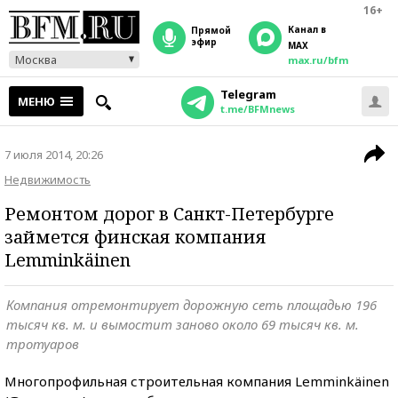
16+
Канал в
прямой
эфир
MAX
Москва
max.ru/bfm
Telegram
МЕНЮ
t.me/BFMnews
7 июля 2014, 20:26
Недвижимость
Ремонтом дорог в Санкт-Петербурге
займется финская компания
Lemminkäinen
Компания отремонтирует дорожную сеть площадью 196
тысяч кв. м. и вымостит заново около 69 тысяч кв. м.
тротуаров
Многопрофильная строительная компания Lemminkäinen