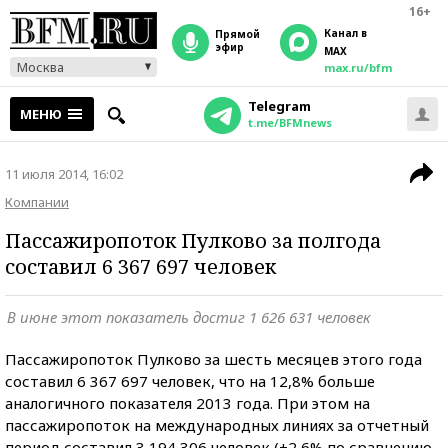
16+
Канал в
прямой
эфир
MAX
Москва
max.ru/bfm
Telegram
МЕНЮ
t.me/BFMnews
11 июля 2014, 16:02
Компании
Пассажиропоток Пулково за полгода
составил 6 367 697 человек
В июне этот показатель достиг 1 626 631 человек
Пассажиропоток Пулково за шесть месяцев этого года
составил 6 367 697 человек, что на 12,8% больше
аналогичного показателя 2013 года. При этом на
пассажиропоток на международных линиях за отчетный
период составил 3 194 306 человек (+2,6% по сравнению